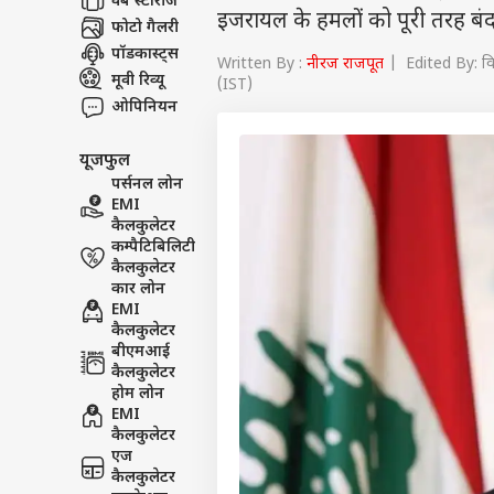
वेब स्टोरीज
इजरायल के हमलों को पूरी तरह बंद 
फोटो गैलरी
पॉडकास्ट्स
Written By :
नीरज राजपूत
| Edited By: वि
मूवी रिव्यू
(IST)
ओपिनियन
यूजफुल
पर्सनल लोन
EMI
कैलकुलेटर
कम्पैटिबिलिटी
कैलकुलेटर
कार लोन
EMI
कैलकुलेटर
बीएमआई
कैलकुलेटर
होम लोन
EMI
कैलकुलेटर
एज
कैलकुलेटर