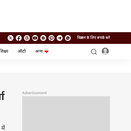
विज्ञापन के लिए संपर्क करें
शिक्षा
ऑटो
अन्य
बिजनेस
लाइफस्टाइल
पर्सनल फाइनेंस
स्वास्थ्य
स्टॉक मार्केट
ट्रैवल
म्यूचुअल फंड्स
फूड
क्रिप्टो
फैशन
आईपीओ
Health and Fitness
Advertisement
ता
फोटो गैलरी
जनरल नॉलेज
वीडियो
में