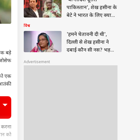
'बांग्लादेश दूसरा
पाकिस्तान', शेख हसीना के
बेटे ने भारत के लिए क्या
कहा?
विश्व
'हमने चेतावनी दी थी',
दिल्ली से शेख हसीना ने
दबाई कौन सी नस? भड़क
क बड़े
गया बांग्लादेश
 जोसेफ
Advertisement
 को एक
 आतंकी
द करना
नान को