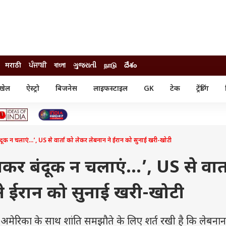
मराठी
ਪੰਜਾਬੀ
বাংলা
ગુજરાતી
நாடு
దేశం
खेल
ऐस्ट्रो
बिजनेस
लाइफस्टाइल
GK
टेक
ट्रेंडिंग
ंजन
ऑटो
खेल
ुड
कार
क्रिकेट
री सिनेमा
टेक्नोलॉजी
शिक्षा
ल सिनेमा
ंदूक न चलाएं...’, US से वार्ता को लेकर लेबनान ने ईरान को सुनाई खरी-खोटी
मोबाइल
रिजल्ट
्रिटीज
चैटजीपीटी
नौकरी
ी
रखकर बंदूक न चलाएं...’, US से वार्
गैजेट
वेब स्टोरीज
े ईरान को सुनाई खरी-खोटी
यूटिलिटी न्यूज़
कल्चर
फैक्ट चेक
ेरिका के साथ शांति समझौते के लिए शर्त रखी है कि लेबनान 