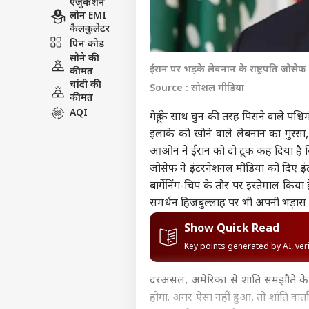
एजुकेशन
लोन EMI
कैलकुलेटर
पिन कोड
सोने की
ईरान पर भड़के लेबनान के राष्ट्रपति जो
कीमत
चांदी की
Source : सोशल मीडिया
कीमत
AQI
गेहूं के साथ घुन की तरह पिसने वाले पश
इलाके को खोने वाले लेबनान का गुस्सा,
आओन ने ईरान को दो टूक कह दिया है कि
जोसेफ ने इंटरनेशनल मीडिया को दिए इंटर
बार्गेनिंग-चिप के तौर पर इस्तेमाल किय
समर्थन हिजबुल्लाह पर भी अपनी भड़ास 
Show Quick Read
Key points generated by AI, ve
दरअसल, अमेरिका से शांति समझौते के 
होगा. अगर ऐसा नहीं हुआ, तो शांति वार्त