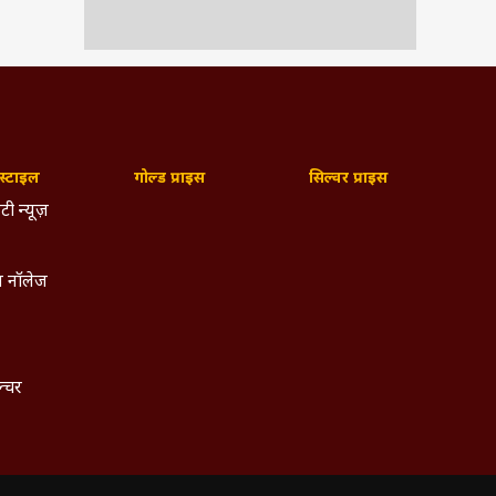
नुभव
्टाइल
गोल्ड प्राइस
सिल्वर प्राइस
षयों
टी न्यूज़
 हुई
 नॉलेज
त के
भीतर
ल्चर
व पर
रूसी