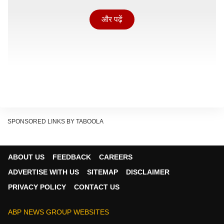
और पढ़ें
SPONSORED LINKS BY TABOOLA
US के 'दोस्त' ने ही पाक को लिया आड़े हाथ
ABOUT US
FEEDBACK
CAREERS
अमेरिका-इजरायल और ईरान के बीच संघर्ष को खत्म करने के लिए
ADVERTISE WITH US
SITEMAP
DISCLAIMER
पाकिस्तान बार-बार मध्यस्थता का दावा करता आया है. अमेरिका ने
PRIVACY POLICY
CONTACT US
इसको स्वीकार भी किया, लेकिन यूएस के 'दोस्त' इजरायल ने ही
पाकिस्तान की विश्वसनीयता पर बार-बार सवाल खड़े किए हैं और उसे
ABP NEWS GROUP WEBSITES
भरोसे के लायक नहीं बताया.