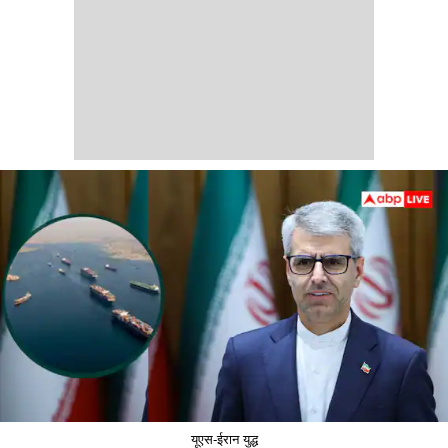
यूएस-ईरान युद्ध