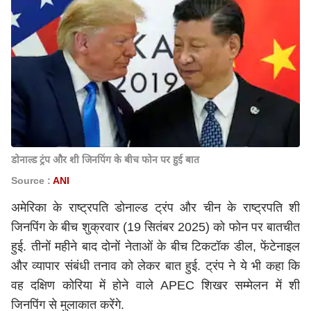
डोनाल्ड ट्रंप और शी जिनपिंग के बीच फोन पर हुई बात
Source :
ANI
अमेरिका के राष्ट्रपति
डोनाल्ड
ट्रंप
और चीन के राष्ट्रपति
शी
जिनपिंग
के बीच शुक्रवार (19 सितंबर 2025) को फोन पर बातचीत
हुई.
तीनों
महीने
बाद
दोनों
नेताओं
के
बीच
टिकटॉक
डील
,
फेंटेनाइल
और
व्यापार
संबंधी
तनाव
को
लेकर
बात
हुई
.
ट्रंप
ने
ये
भी
कहा
कि
वह
दक्षिण
कोरिया
में
होने वाले
APEC
शिखर सम्मेलन में
शी
जिनपिंग
से मुलाकात करेंगे.