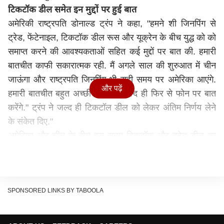
टिकटॉक डील समेत इन मुद्दों पर हुई बात
अमेरिकी राष्ट्रपति
डोनाल्ड
ट्रंप
ने
कहा
,
"
हमने
शी
जिनपिंग
से
ट्रेड
,
फेंटेनाइल
,
टिकटॉक
डील
रूस
और
यूक्रेन
के
बीच
युद्ध
को
को
समाप्त
करने
की
आवश्यकताओं
सहित
कई
मुद्दों
पर
बात
की
. हमारी
बातचीत काफी सकारात्मक रही. मैं अगले साल की शुरुआत में चीन
जाऊंगा
और राष्ट्रपति
जिनपिंग
भी सही समय पर अमेरिका आएंगे.
और पढ़ें
हमारी बातचीत बहुत अच्छी रही. हम जल्द ही फिर से फोन पर बात
करेंगे.
"
ट्रंप
ने जल्द ही
टिकटॉल
डील को लेकर अंतिम निर्णय लेने
के संकेत दिए."
अमेरिका और चीन के बीच इस समय टिकटॉक और ट्रेड डील का
मुद्दा काफी अहम माना जा रहा है. डोनाल्ड ट्रंप ने मंगलवार (16
सितंबर 2025) को घोषणा की थी कि संयुक्त राज्य अमेरिका और
चीन के बीच टिकटॉक को लेकर डील हो गई है. चीन स्थित बाइटडांस
के स्वामित्व वाले टिकटॉक के दुनिया भर में लगभग दो अरब
SPONSORED LINKS BY TABOOLA
उपयोगकर्ता हैं.
डील होने के क्या बदलेगा?