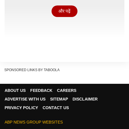
और पढ़ें
SPONSORED LINKS BY TABOOLA
ABOUT US
FEEDBACK
CAREERS
ADVERTISE WITH US
SITEMAP
DISCLAIMER
'मुझे लगता है MoU अब खत्म हो चुका है'
PRIVACY POLICY
CONTACT US
पत्रकारों के सवालों का जवाब देते हुए ट्रंप ने कहा, "मुझे लगता है
कि MoU अब खत्म हो चुका है." इस दौरान उन्होंने इशारा किया कि
ABP NEWS GROUP WEBSITES
अमेरिका और ईरान के बीच हालात इस स्तर तक पहुंच चुके हैं कि