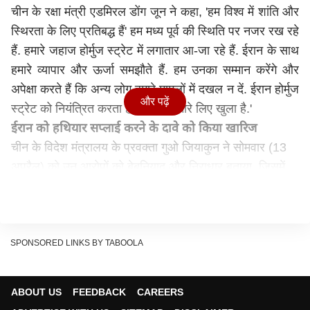
चीन के रक्षा मंत्री एडमिरल डोंग जून ने कहा, 'हम विश्व में शांति और
स्थिरता के लिए प्रतिबद्ध हैं' हम मध्य पूर्व की स्थिति पर नजर रख रहे
हैं. हमारे जहाज होर्मुज स्ट्रेट में लगातार आ-जा रहे हैं. ईरान के साथ
हमारे व्यापार और ऊर्जा समझौते हैं. हम उनका सम्मान करेंगे और
अपेक्षा करते हैं कि अन्य लोग हमारे मामलों में दखल न दें. ईरान होर्मुज
और पढ़ें
स्ट्रेट को नियंत्रित करता है और यह हमारे लिए खुला है.'
ईरान को हथियार सप्लाई करने के दावे को किया खारिज
चीन के विदेश मंत्रालय के प्रवक्ता गुओ जियाकुन ने सोमवार (13
अप्रैल) को उन आरोपों को बेबुनियाद और निराधार बताया, जिसमें
दावा किया गया था कि चीन ईरान को हथियार सप्लाई करने की
योजना बना रहा है और पहले ही दोहरे उपयोग वाली तकनीकें और
संबंधित उपकरण मुहैया करा चुका है.' गुओ ने कहा, चीन ने सैन्य
निर्यात के प्रति हमेशा विवेकपूर्ण और जिम्मेदार दृष्टिकोण अपनाया है
SPONSORED LINKS BY TABOOLA
और अपने घरेलू निर्यात नियंत्रण कानूनों और विनियमों के साथ-साथ
अपने अंतरराष्ट्रीय दायित्वों के अनुसार सख्त नियंत्रण लागू किए हैं.
ABOUT US
FEEDBACK
CAREERS
ट्रंप ने होर्मुज में नाकेबंदी का किया ऐलान