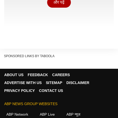
और पढ़ें
SPONSORED LINKS BY TABOOLA
ABOUT US
FEEDBACK
CAREERS
ADVERTISE WITH US
SITEMAP
DISCLAIMER
चीनी दूतावास ने एक्स पर शेयर किया पोस्ट
PRIVACY POLICY
CONTACT US
Show Quick Read
ABP NEWS GROUP WEBSITES
Key points generated by AI, verified by newsroom
ABP Network
ABP Live
ABP न्यूज़
अमेरिका स्थित चीनी दूतावास ने हाल ही में चीन-अमेरिका संबंधों को