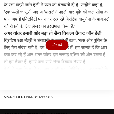
के रक्षा मंत्री जॉन हेली ने रूस को चेतावनी दी है. उन्होंने कहा है,
'एक रूसी जासूसी जहाज 'यांतर' ने पहली बार यूके की जल सीमा के
पास अपनी एक्टिविटी पर नजर रख रहे ब्रिटिश वायुसेना के पायलटों
को रोकने के लिए लेजर का इस्तेमाल किया है.'
अगर यांतर हमारी ओर बढ़ा तो सैन्य विकल्प तैयार: जॉन हेली
ब्रिटिश रक्षा मंत्री ने चेतावनी के लहजे में कहा, 'रूस और पुतिन के
और पढ़ें
लिए मेरा संदेश यही है, हम आपको देख रहे हैं. हम जानते हैं कि आप
क्या कर रहे हैं और अगर यांतर इस सप्ताह दक्षिण की ओर बढ़ता है
तो हम तैयार हैं. हमारे पास सारे सैन्य विकल्प तैयार हैं.'
हेली ने कहा कि हमने इस जहाज की हर गतिविधि पर नजर रखने के
लिए रॉयल नेवी का एक फ्रिगेट और आरएएफ के P-8 विमान तैनात
किए. इस दौरान यांतर ने हमारे पायलट पर लेजर दागे. रूस की यह
कार्रवाई बेहद खतरनाक है और इस साल यह दूसरी बार है, जब यह
जहाज, यांतर, ब्रिटेन के जलक्षेत्र में तैनात किया गया है.
SPONSORED LINKS BY TABOOLA
रूस ने दिया ये जवाब
लंदन में रूसी दूतावास ने ब्रिटेन के आरोपों पर जवाब दिया है. रूस