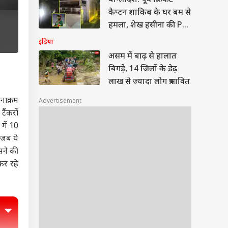
बांग्लादेश: पूर्व क्रिकेट
कैप्टन शाकिब के घर बम से
हमला, शेख हसीना की PC
में थे शामिल
इंडिया
असम में बाढ़ से हालात
बिगड़े, 14 जिलों के डेढ़
लाख से ज्यादा लोग प्रभावित
नाक्रम
Advertisement
ैंकरों
में 10
 जब ये
सने की
कर रहे