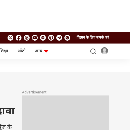
विज्ञापन के लिए संपर्क करें
शिक्षा
ऑटो
अन्य
बिजनेस
लाइफस्टाइल
पर्सनल फाइनेंस
स्वास्थ्य
स्टॉक मार्केट
ट्रैवल
म्यूचुअल फंड्स
फूड
क्रिप्टो
फैशन
आईपीओ
Health and Fitness
Advertisement
फोटो गैलरी
जनरल नॉलेज
दावा
वीडियो
मुज के