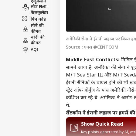
एजुकेशन
लोन EMI
कैलकुलेटर
पिन कोड
सोने की
कीमत
चांदी की
अमेरिकी सेना ने ईरानी जहाज पर किया ह
कीमत
Source : एक्स @CENTCOM
AQI
Middle East Conflicts:
मिडिल ईस
सामने आया है. अमेरिका की सेना ने शु
M/T Sea Star III और M/T Sevda पर का
ईरानी सैनिकों के घायल होने की भी खबर
स्ट्रेट ऑफ होर्मुज के पास अमेरिकी नौस
कोशिश कर रहे थे.
अमेरिका
ने आरोप लग
थे.
सेंटकॉम ने ईरानी जहाज पर हमले क
Show Quick Read
Key points generated by AI, ve