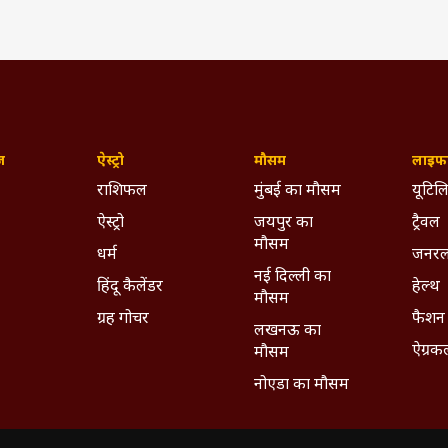
ज़
ऐस्ट्रो
मौसम
लाइफस
राशिफल
मुंबई का मौसम
यूटिलि
ऐस्ट्रो
जयपुर का
ट्रैवल
मौसम
धर्म
जनरल
नई दिल्ली का
हिंदू कैलेंडर
हेल्थ
मौसम
ग्रह गोचर
फैशन
लखनऊ का
ऐग्रक
मौसम
नोएडा का मौसम