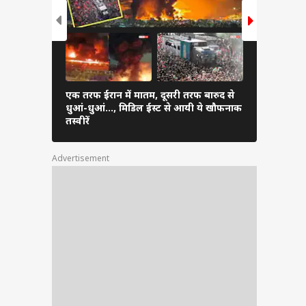
एक तरफ ईरान में मातम, दूसरी तरफ बारुद से
अरुणाचल-अस
धुआं-धुआं…, मिडिल ईस्ट से आयी ये खौफनाक
प्रभावित, 5 
तस्वीरें
बड़ा ऐक्शन
Advertisement