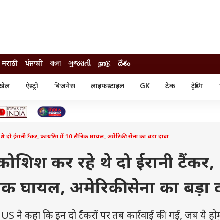
मराठी
ਪੰਜਾਬੀ
বাংলা
ગુજરાતી
நாடு
దేశం
खेल
ऐस्ट्रो
बिजनेस
लाइफस्टाइल
GK
टेक
ट्रेंडिंग
ंजन
ऑटो
खेल
ुड
कार
क्रिकेट
री सिनेमा
टेक्नोलॉजी
शिक्षा
ल सिनेमा
थे दो ईरानी टैंकर, फायरिंग में 10 सैनिक घायल, अमेरिकी सेना का बड़ा दावा
मोबाइल
रिजल्ट
्रिटीज
चैटजीपीटी
नौकरी
ी
 कोशिश कर रहे थे दो ईरानी टैंकर,
गैजेट
वेब स्टोरीज
निक घायल, अमेरिकी सेना का बड़ा 
यूटिलिटी न्यूज़
कल्चर
फैक्ट चेक
े कहा कि इन दो टैंकरों पर तब कार्रवाई की गई, जब ये होर्