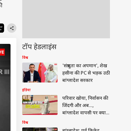
की
टॉप हेडलाइंस
विश्व
'संप्रभुता का अपमान', शेख
हसीना की PC से भड़क उठी
बांग्लादेश सरकार
इंडिया
परिवार खोया, निर्वासन की
जिंदगी और अब…,
बांग्लादेश वापसी पर क्या
बोलीं शेख हसीना?
विश्व