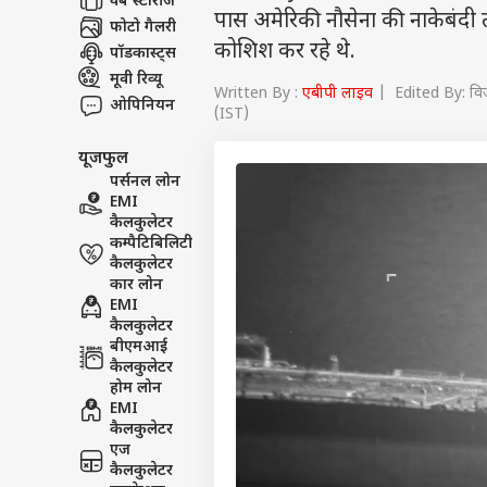
वेब स्टोरीज
पास अमेरिकी नौसेना की नाकेबंदी त
फोटो गैलरी
कोशिश कर रहे थे.
पॉडकास्ट्स
मूवी रिव्यू
Written By :
एबीपी लाइव
| Edited By: वि
ओपिनियन
(IST)
यूजफुल
पर्सनल लोन
EMI
कैलकुलेटर
कम्पैटिबिलिटी
कैलकुलेटर
कार लोन
EMI
कैलकुलेटर
बीएमआई
कैलकुलेटर
होम लोन
EMI
कैलकुलेटर
एज
कैलकुलेटर