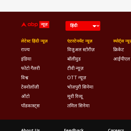
लेटेस्ट हिंदी न्यूज़
एंटरटेनमेंट न्यूज़
स्पोर्ट्स न्यू
राज्य
विजुअल स्टोरीज़
क्रिकेट
इंडिया
बॉलीवुड
आईपीएल
फोटो गैलरी
टीवी न्यूज़
विश्व
OTT न्यूज़
टेक्नोलॉजी
भोजपुरी सिनेमा
ऑटो
मूवी रिव्यू
पॉडकास्ट्स
तमिल सिनेमा
About Us
Feedback
Careers