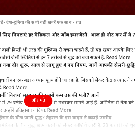
पढ़ें- देश-दुनिया की सभी बड़ी खबरें एक साथ - रात
लिए निपटाएं हर मेडिकल और जॉब इमरजेंसी, आज ही नोट कर लें ये 
 वाली किसी भी तरह की मुश्किल से बचना चाहते हैं, तो यह खबर आपके लिए 
ंसी जैसी स्थितियों से इन 7 तरीकों से खुद को बचा सकते हैं.
Read More
या दौर शुरू, आज से लागू हुए 4 नए नियम, जानें आपकी सैलरी-छुट्टिय
ारों का एक बड़ा अध्याय शुरू होने जा रहा है. जिसको लेकर केंद्र सरकार ने न
ं.
Read More
नीं 'विजय' सरकार की सबसे कम उम्र की मंत्री? जानें
और पढ़ें
ं 29 वर्षीय एस कीर्तना तेजी से उभरकर सामने आई हैं. अभिनेता से नेता बन
 उन्होंने इतिहास रच दिया.
Read More
ईरान के बीच जारी युद्ध? तेहरान के इस कदम ने बढ़ाई उम्मीद
िका के बीच युद्ध खत्म करने को लेकर कोशिशें जारी है. 28 फरवरी को शु
तीजे पर नहीं पहुंचा है.
Read More