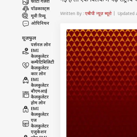
गई हैं तो एक क्लिक में पढ़ें राष्ट्
फोटो गैलरी
पॉडकास्ट्स
Written By :
एबीपी न्यूज़ ब्यूरो
| Updated a
मूवी रिव्यू
ओपिनियन
यूजफुल
पर्सनल लोन
EMI
कैलकुलेटर
कम्पैटिबिलिटी
कैलकुलेटर
कार लोन
EMI
कैलकुलेटर
बीएमआई
कैलकुलेटर
होम लोन
EMI
कैलकुलेटर
एज
कैलकुलेटर
एजुकेशन