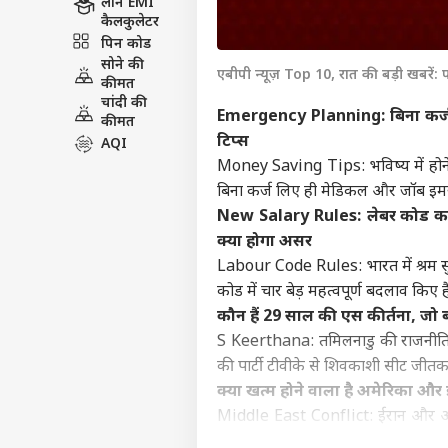
लोन EMI
कैलकुलेटर
पिन कोड
सोने की
एबीपी न्यूज़ Top 10, रात की बड़ी खबरें: 
कीमत
चांदी की
Emergency Planning: बिना कर्ज 
कीमत
टिप्स
AQI
Money Saving Tips: भविष्य में होने
बिना कर्ज लिए ही मेडिकल और जॉब इमरजे
New Salary Rules: लेबर कोड का न
क्या होगा असर
Labour Code Rules: भारत में श्रम सुध
कोड में चार बेड़ महत्वपूर्ण बदलाव किए है
कौन हैं 29 साल की एस कीर्तना, जो ब
S Keerthana: तमिलनाडु की राजनीति मे
की पार्टी टीवीके से शिवकाशी सीट जीतकर
क्या खत्म होने वाला है अमेरिका और 
Middle East Conflict: ईरान और अमेर
युद्ध, अबतक शांति समझौते के किसी भी न