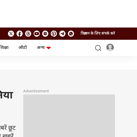
विज्ञापन के लिए संपर्क करें
शिक्षा
ऑटो
अन्य
बिजनेस
लाइफस्टाइल
पर्सनल फाइनेंस
स्वास्थ्य
स्टॉक मार्केट
ट्रैवल
म्यूचुअल फंड्स
फूड
क्रिप्टो
फैशन
आईपीओ
Health and Fitness
Advertisement
निया
फोटो गैलरी
जनरल नॉलेज
वीडियो
रें छूट