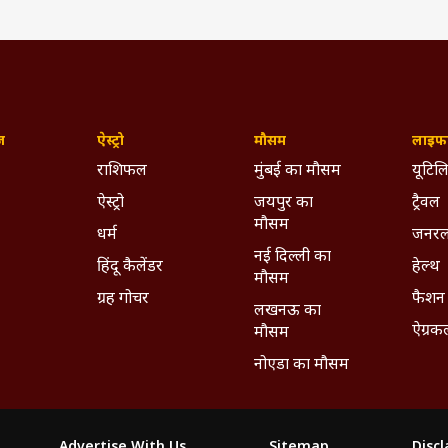
ज़
ऐस्ट्रो
मौसम
लाइफस
राशिफल
मुंबई का मौसम
यूटिलि
ऐस्ट्रो
जयपुर का
ट्रैवल
मौसम
धर्म
जनरल
नई दिल्ली का
हिंदू कैलेंडर
हेल्थ
मौसम
ग्रह गोचर
फैशन
लखनऊ का
ऐग्रक
मौसम
नोएडा का मौसम
Advertise With Us
Sitemap
Disc