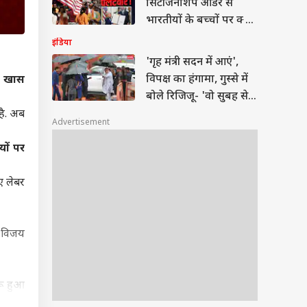
सिटीजनशिप ऑर्डर से
भारतीयों के बच्चों पर क्या
संकट?
इंडिया
'गृह मंत्री सदन में आएं',
विपक्ष का हंगामा, गुस्से में
7 खास
बोले रिजिजू- 'वो सुबह से
शाम तक यहीं'
है. अब
Advertisement
ों पर
ए लेबर
े विजय
रू हुआ