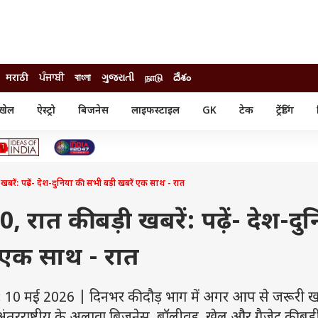
मराठी
ਪੰਜਾਬੀ
বাংলা
ગુજરાતી
நாடு
దేశం
खेल
ऐस्ट्रो
बिजनेस
लाइफस्टाइल
GK
टेक
ट्रेंडिंग
ंजन
ऑटो
खेल
ुड
कार
क्रिकेट
री सिनेमा
टेक्नोलॉजी
शिक्षा
ल सिनेमा
खबरें: पढ़ें- देश-दुनिया की सभी बड़ी खबरें एक साथ - रात
मोबाइल
रिजल्ट
्रिटीज
चैटजीपीटी
नौकरी
ी
, रात की बड़ी खबरें: पढ़ें- देश-दु
गैजेट
वेब स्टोरीज
ं एक साथ - रात
यूटिलिटी न्यूज़
कल्चर
फैक्ट चेक
 10 मई 2026 | दिनभर की दौड़ भाग में अगर आप से जरूरी खब