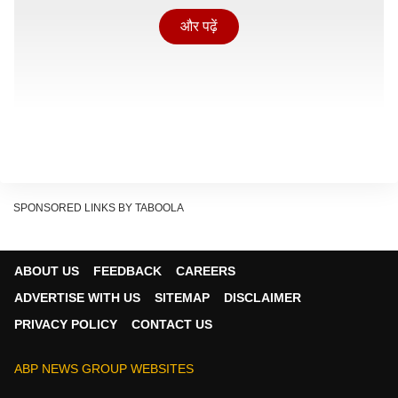
और पढ़ें
SPONSORED LINKS BY TABOOLA
ABOUT US
FEEDBACK
CAREERS
ADVERTISE WITH US
SITEMAP
DISCLAIMER
मंगलेश डबराल का जन्म और योगदान
PRIVACY POLICY
CONTACT US
मंगलेश डबराल का जन्म 16 मई 1948 को उत्तराखंड के टिहरी
ABP NEWS GROUP WEBSITES
गढ़वाल जिले के काफलपानी गांव में हुआ था. वह दिल्ली आए और