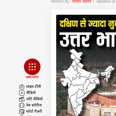
Written By :
ज़ाहिद अहमद
| Updated at 
एक्सप्लोरर
लाइव टीवी
वीडियो
पर्सनल
शॉर्ट वीडियो
वेब स्टोरीज
टॉप
फोटो गैलरी
हॅलो गेस्ट