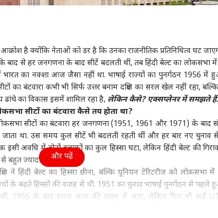
ा
झारखंड
विश्व
क्रिक
सा आक्रोश है क्योंकि नेताओं को डर है कि उनका राजनीतिक प्रतिनिधित्व घट जा
के बाद से हर जनगणना के बाद सीटें बदलती थीं, तब हिंदी बेल्ट का लोकसभा में 
बा मुफ्ती ने किया
झारखंड में स्टूडेंट्स प्रोटेस्ट में
'गर्मी से बचने के लिए कुत्ते के
वैभव
 में भारत का नक्शा आज जैसा नहीं था. भाषाई राज्यों का पुनर्गठन 1956 में ह
्रध्वज का अपमान, गुस्से
सोनम वांगचुक की एंट्री, दिया
मांस का सूप'! उत्तर कोरिया
बहस
ों का बंटवारा कभी भी सिर्फ उत्तर बनाम दक्षिण का सरल खेल नहीं रहा, बल्कि
ोले गिरिराज सिंह- 'वो
वुड
समर्थन, जानें- क्या कहा?
विश्व
सरकार का अजब-गजब
महाराष्ट्र
पान
एग्री
की'
नुस्खा
 ढांचे का विकास इसमें शामिल रहा है,
लेकिन कैसे? एक्सप्लेनर में समझते हैं.
सभा सीटों का बंटवारा कैसे तय होता था?
ोकसभा सीटों का बंटवारा हर जनगणना (1951, 1961 और 1971) के बाद सं
जाता था. उस समय कुल सीटें भी बदलती रहती थीं और हर बार नए चुनाव स
सी अवधि में दोनों इलाकों का कुल हिस्सा घटा, लेकिन हिंदी बेल्ट की गिरा
 मंगलवार 'स्पाइडर मैन'
क्या बांग्लादेश लौटेंगी शेख
'ये इंदिरा गांधी को गूंगी
किचन
और पढ़ें
300 करोड़ के पार, 7
हसीना? आज कर सकती हैं
गुड़िया कहते थे लेकिन असल
उगाए
ट से बहुत ज्यादा थी.
वुड फिल्मों को दी मात
बड़ा ऐलान
में...', संजय राउत का अमित
ये बा
षिण ने हिंदी बेल्ट का हिस्सा छीना, बल्कि यूनियन टेरिटरीज को लोकसभा में 
शाह पर निशाना
 राज्यों के बढ़ते हिस्सों की वजह से थी. 1951 का चुनाव भाषाई पुनर्गठन से पहले 
 थीं. 1956 के बाद राज्य आज की शक्ल में आए, लेकिन फिर भी कई U
ीटों का बंटवारा फ्रीज हो गया, ताकि परिवार नियोजन को बढ़ावा मिले और राज्