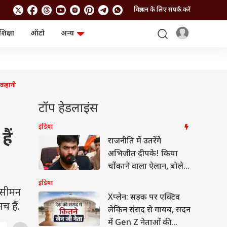
विज्ञापन के लिए संपर्क करें
शिक्षा
ऑटो
अन्य
बिजनेस
लाइफस्टाइल
पर्सनल फाइनेंस
स्वास्थ्य
स्टॉक मार्केट
ट्रैवल
म्यूचुअल फंड्स
फूड
 कहानी
क्रिप्टो
फैशन
आईपीओ
Health and Fitness
टॉप हेडलाइंस
फोटो गैलरी
जनरल नॉलेज
इंडिया
ैं
राजनीति में उतरेंगे
वीडियो
अभिजीत दीपके! किया
चौंकाने वाला ऐलान, बोले-
'जनता की डिमांड...'
इंडिया
रिसीमन
Xप्लेन: सड़क पर एक्टिव
च हैं.
लेकिन संसद से गायब, सदन
में Gen Z नेताओं की