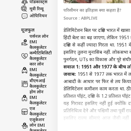
पॉडकास्ट्स
इंडिय
मूवी रिव्यू
परिसीमन का इतिहास क्या कहता है?
एडवर्टाइज विथ अस
ओपिनियन
Source : ABPLIVE
प्राइवेसी पॉलिसी
यूजफुल
डेलिमिटेशन बिल पर दक्षिण भारत में खा
कॉन्टैक्ट अस
पर्सनल लोन
हिंदी बेल्ट का बढ़ जाएगा, लेकिन 1951 
सेंड फीडबैक
EMI
महबू
दक्षिण से कहीं ज्यादा गिरता था. 1951
कैलकुलेटर
अबाउट अस
राष्ट
इसलिए तुलना मुनासिब नहीं. लोकसभा सीट
कम्पैटिबिलिटी
में ब
बॉली
करियर्स
कैलकुलेटर
आतं
पुनर्गठन, UTs का विकास और पूरे संघीय
कार लोन
सवाल 1: 1951 और 1977 के बीच लोक
EMI
जवाब:
1951 से 1977 तक भारत में ल
कैलकुलेटर
बीएमआई
आबादी के आधार पर फिर से तय किया 
कैलकुलेटर
डेलिमिटेशन कमीशन काम करता था. ठीक इ
पहले
होम लोन
हुई 
प्रतिशत पॉइंट, दक्षिण के 1.2 प्रतिशत पॉइं
EMI
LOGIN
बॉली
कैलकुलेटर
यह गिरावट इसलिए नहीं हुई क्योंकि दक्
एज
प्रतिनिधित्व देने और पश्चिमी तथा पूर्वी
कैलकुलेटर
इसलिए राज्य सीमाएं आज जैसी नहीं
एजुकेशन
लोन EMI
प्रतिनिधित्व कम था. 1977 के बाद से स