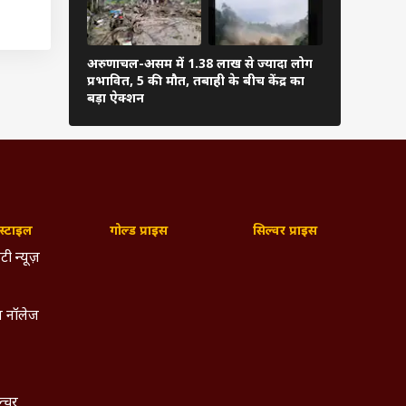
 सीटों
अरुणाचल-असम में 1.38 लाख से ज्यादा लोग
ाखंड और
PM मोदी ने अ
प्रभावित, 5 की मौत, तबाही के बीच केंद्र का
फुटबॉल, शेयर
नाटक और
बड़ा ऐक्शन
धार पर
टें हर
 और कम
रण में
्टाइल
गोल्ड प्राइस
सिल्वर प्राइस
 करोड़
टी न्यूज़
. इसका
 नॉलेज
011 की
हिस्सा
 है और
ल्चर