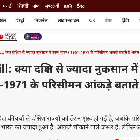
मराठी
ਪੰਜਾਬੀ
বাংলা
ગુજરાતી
நாடு
దేశం
खेल
ऐस्ट्रो
बिजनेस
लाइफस्टाइल
GK
टेक
ट्रेंडिंग
ंजन
ऑटो
खेल
ुड
कार
क्रिकेट
री सिनेमा
टेक्नोलॉजी
शिक्षा
ल सिनेमा
या दक्षिण से ज्यादा नुकसान में उत्तर भारत? 1951-1971 के परिसीमन आंकड़े बताते हैं अलग
मोबाइल
रिजल्ट
्रिटीज
चैटजीपीटी
नौकरी
ी
 क्या दक्षिण से ज्यादा नुकसान में
गैजेट
वेब स्टोरीज
-1971 के परिसीमन आंकड़े बताते ह
यूटिलिटी न्यूज़
कल्चर
फैक्ट चेक
की चर्चा से दक्षिण राज्यों को टेंशन शुरू हो गई है, जबकि प
 भारत का ज्यादा हुआ है. आंकड़े चौंकाने वाले जरूर हैं, लेकिन स