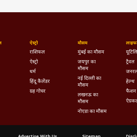
ज़
ऐस्ट्रो
मौसम
लाइफस
राशिफल
मुंबई का मौसम
यूटिलि
ऐस्ट्रो
जयपुर का
ट्रैवल
मौसम
धर्म
जनरल
नई दिल्ली का
हिंदू कैलेंडर
हेल्थ
मौसम
ग्रह गोचर
फैशन
लखनऊ का
ऐग्रक
मौसम
नोएडा का मौसम
Advertise With Us
Sitemap
Disc