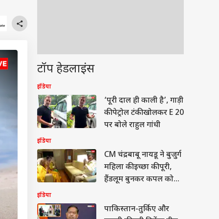
टॉप हेडलाइंस
इंडिया
‘पूरी दाल ही काली है’, गाड़ी
की पेट्रोल टंकी खोलकर E 20
पर बोले राहुल गांधी
इंडिया
CM चंद्रबाबू नायडू ने बुजुर्ग
महिला की इच्छा की पूरी,
हैंडलूम बुनकर कपल को
सराहा
इंडिया
पाकिस्तान-तुर्किए और