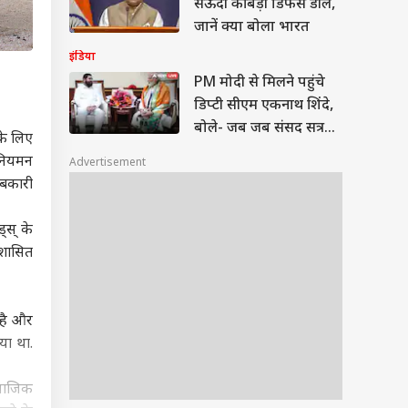
सऊदी की बड़ी डिफेंस डील,
जानें क्या बोला भारत
इंडिया
PM मोदी से मिलने पहुंचे
डिप्टी सीएम एकनाथ शिंदे,
बोले- जब जब संसद सत्र...
 के लिए
िनियमन
Advertisement
आबकारी
्स् के
 शासित
त है और
या था.
माजिक