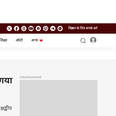
विज्ञापन के लिए संपर्क करें
शिक्षा
ऑटो
अन्य
बिजनेस
लाइफस्टाइल
पर्सनल फाइनेंस
स्वास्थ्य
स्टॉक मार्केट
ट्रैवल
म्यूचुअल फंड्स
फूड
क्रिप्टो
फैशन
आईपीओ
Health and Fitness
Advertisement
 गया
फोटो गैलरी
जनरल नॉलेज
वीडियो
षद्वीप