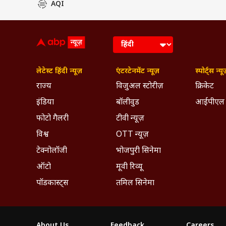
AQI
लेटेस्ट हिंदी न्यूज़
एंटरटेनमेंट न्यूज़
स्पोर्ट्स न्यू
राज्य
विजुअल स्टोरीज़
क्रिकेट
इंडिया
बॉलीवुड
आईपीएल
फोटो गैलरी
टीवी न्यूज़
विश्व
OTT न्यूज़
टेक्नोलॉजी
भोजपुरी सिनेमा
ऑटो
मूवी रिव्यू
पॉडकास्ट्स
तमिल सिनेमा
About Us
Feedback
Careers