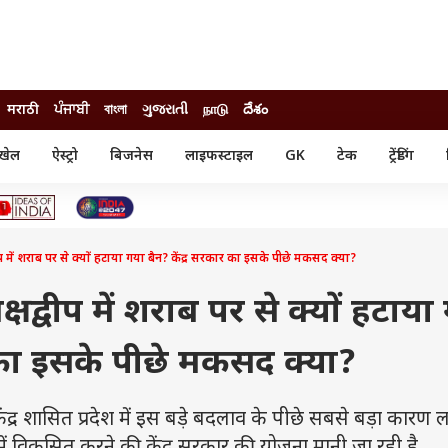
मराठी
ਪੰਜਾਬੀ
বাংলা
ગુજરાતી
நாடு
దేశం
खेल
ऐस्ट्रो
बिजनेस
लाइफस्टाइल
GK
टेक
ट्रेंडिंग
ंजन
ऑटो
खेल
ुड
कार
क्रिकेट
री सिनेमा
टेक्नोलॉजी
शिक्षा
ल सिनेमा
ीप में शराब पर से क्यों हटाया गया बैन? केंद्र सरकार का इसके पीछे मकसद क्या?
मोबाइल
रिजल्ट
्रिटीज
चैटजीपीटी
नौकरी
ी
्षद्वीप में शराब पर से क्यों हटाया
गैजेट
वेब स्टोरीज
र का इसके पीछे मकसद क्या?
यूटिलिटी न्यूज़
कल्चर
फैक्ट चेक
शासित प्रदेश में इस बड़े बदलाव के पीछे सबसे बड़ा कारण लक्