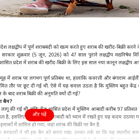
 प्रदेश लक्षद्वीप में पूर्ण शराबबंदी को खत्म करते हुए शराब की खरीद-बिक्री करने
्र सरकार शुक्रवार (5 जून, 2026) को 47 साल पुराने लक्षद्वीप मद्यनिषेध व
 शासित प्रदेश में शराब की खरीद-बिक्री के लिए इस साल नया कानून लक्षद्वीप 
समूह में शराब पर लगभग पूर्ण प्रतिबंध था, हालांकि कवरत्ती और बंगाराम आईलैंड
ीमित तौर पर छूट दी गई थी. ऐसे में यह सवाल उठता है कि मुस्लिम बहुत केंद्र
तराल के बाद शराब बिक्री की अनुमति क्यों दी गई?
था बैन?
 लागू की गई थी. चूंकि केंद्र शासित प्रदेश में मुस्लिम आबादी करीब 97 प्रतिश
और पढ़ें
 जाता है, इसलिए मुस्लिम बहुल आबादी को ध्यान में रखते हुए यह कदम उठाया ग
इलाकों में शामिल हो गया, जहां शराब की बिक्री पर बैन है.
रकारों ने भी इस बैन को बनाए रखा. उनका तर्क था कि यह स्थानीय सा