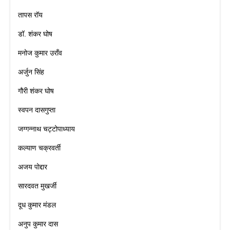
तापस रॉय
डॉ. शंकर घोष
मनोज कुमार उराँव
अर्जुन सिंह
गौरी शंकर घोष
स्वपन दासगुप्ता
जग्गन्नाथ चट्टोपाध्याय
कल्याण चक्रवर्ती
अजय पोद्दार
सारदवत मुखर्जी
दूध कुमार मंडल
अनुप कुमार दास