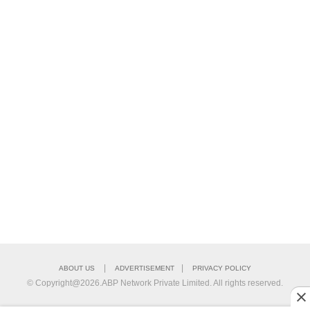
|
|
ABOUT US
ADVERTISEMENT
PRIVACY POLICY
© Copyright@2026.ABP Network Private Limited. All rights reserved.