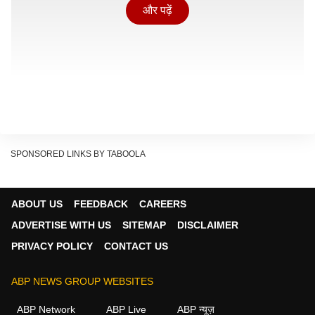
और पढ़ें
SPONSORED LINKS BY TABOOLA
ABOUT US
FEEDBACK
CAREERS
ओवैसी ने अपने अंदाज में कहा कि अगर हम सामाजिक इंसाफ को
ADVERTISE WITH US
SITEMAP
DISCLAIMER
हासिल करना चाहते है तो पहले सियासी इंसाफ मिलना चाहिए.
PRIVACY POLICY
CONTACT US
ओवैसी ने अपील की कि अपने वोट का इस्तेमाल सियासी लीडरशिप
को मजबूत करने के लिए कीजिए. उन्होंने आगे कहा कि मेरी कोशिश
ABP NEWS GROUP WEBSITES
होगी कि दोबारा यूपी में बीजेपी की सरकार न बने.
ABP Network
ABP Live
ABP न्यूज़