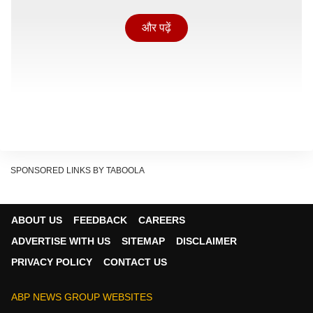
और पढ़ें
SPONSORED LINKS BY TABOOLA
ABOUT US
FEEDBACK
CAREERS
ADVERTISE WITH US
SITEMAP
DISCLAIMER
PRIVACY POLICY
CONTACT US
गजेंद्र सिंह शेखावत ने कहा की अशोक गहलोत साहब को पेपर लीक
के बारे में बोलने का कोई नैतिक अधिकार नहीं है. उनकी सरकार के
ABP NEWS GROUP WEBSITES
समय जब रीट (REET) का पेपर लीक हुआ था, तब उन्होंने सवाल