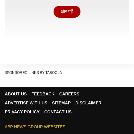
और पढ़ें
SPONSORED LINKS BY TABOOLA
ABOUT US
FEEDBACK
CAREERS
ADVERTISE WITH US
SITEMAP
DISCLAIMER
PRIVACY POLICY
CONTACT US
हालांकि, पोस्टमार्टम रिपोर्ट से हुए इस खुलासे के बाद अब पुलिस इस
बात की गहराई से पड़ताल करने में जुट गई है कि आखिर ट्विशा के
ABP NEWS GROUP WEBSITES
सामने ऐसी क्या परिस्थितियां बनी थीं, जिसने उसे इतना बड़ा कदम