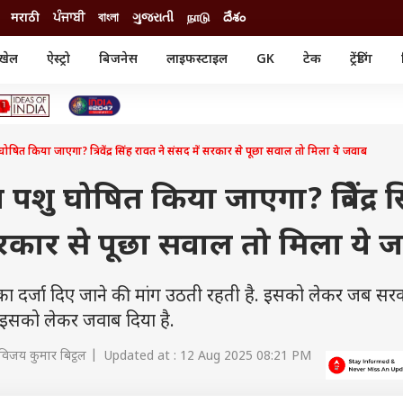
मराठी
ਪੰਜਾਬੀ
বাংলা
ગુજરાતી
நாடு
దేశం
खेल
ऐस्ट्रो
बिजनेस
लाइफस्टाइल
GK
टेक
ट्रेंडिंग
ंजन
ऑटो
खेल
ुड
कार
क्रिकेट
री सिनेमा
टेक्नोलॉजी
शिक्षा
ल सिनेमा
शु घोषित किया जाएगा? त्रिवेंद्र सिंह रावत ने संसद में सरकार से पूछा सवाल तो मिला ये जवाब
मोबाइल
रिजल्ट
्रिटीज
चैटजीपीटी
नौकरी
ी
य पशु घोषित किया जाएगा? त्रिवेंद्र स
गैजेट
वेब स्टोरीज
सरकार से पूछा सवाल तो मिला ये 
यूटिलिटी न्यूज़
कल्चर
फैक्ट चेक
ु का दर्जा दिए जाने की मांग उठती रहती है. इसको लेकर जब सर
ने इसको लेकर जवाब दिया है.
विजय कुमार बिट्ठल | Updated at : 12 Aug 2025 08:21 PM