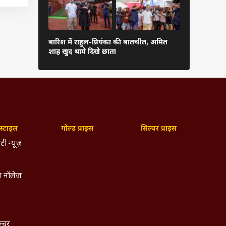
क्शन,
अरुणाचल-अस
बारिश में राहुल-प्रियंका की बातचीत, अमित
प्रभावित, 5 
शाह खुद थामे दिखे छाता
बड़ा ऐक्शन
्टाइल
गोल्ड प्राइस
सिल्वर प्राइस
टी न्यूज़
 नॉलेज
ल्चर