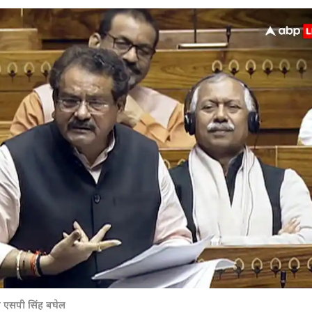
 कार्नर
 आर्टिकल्स
टॉप रील्स
्री एसपी सिंह बघेल