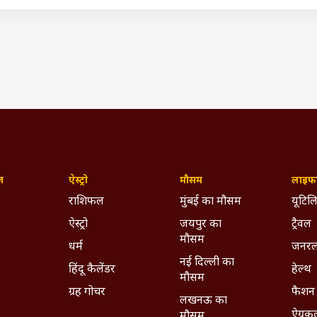
ो दी परमाणु हमले की धमकी तो आया असदुद्दीन ओवैसी का पहला रिए
(IST)
GOVERNMENT
LOK SABHA
Monsooon Session
ywhere - Download ABPLIVE on
Android
and
iOS
now!
ज़
ऐस्ट्रो
मौसम
लाइफस
राशिफल
मुंबई का मौसम
यूटिलि
ऐस्ट्रो
जयपुर का
ट्रैवल
मौसम
धर्म
जनरल
नई दिल्ली का
हिंदू कैलेंडर
हेल्थ
मौसम
ग्रह गोचर
फैशन
लखनऊ का
ऐग्रक
मौसम