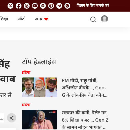
विज्ञापन के लिए संपर्क करें
शिक्षा
ऑटो
अन्य
बिजनेस
लाइफस्टाइल
पर्सनल फाइनेंस
स्वास्थ्य
स्टॉक मार्केट
ट्रैवल
म्यूचुअल फंड्स
फूड
क्रिप्टो
फैशन
आईपीओ
Health and Fitness
टॉप हेडलाइंस
िंह
फोटो गैलरी
जनरल नॉलेज
इंडिया
जवाब
PM मोदी, राहुल गांधी,
वीडियो
अभिजीत दीपके..., Gen-
कार से
G के लोकप्रिय नेता कौन,
सर्वे ने चौंकाया
इंडिया
सरकार की कमी, पैलेट गन,
6% शिक्षा बजट..., Gen Z
के सामने मोहन भागवत का