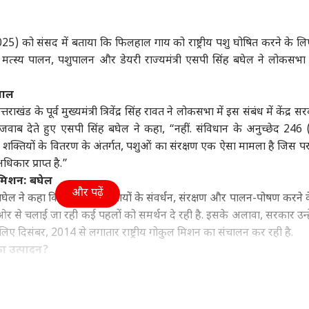
ा
महाराष्ट्र
इंडिया
क्रिक
2025) को संसद में बताया कि फिलहाल गाय को राष्ट्रीय पशु घोषित करने के ल
ीय मत्स्य पालन, पशुपालन और डेयरी राज्यमंत्री एसपी सिंह बघेल ने लोकसभा 
सवाल
ोदी, राहुल गांधी,
CJP की टीम बनने पर
बारिश में राहुल-प्रियंका
पाकि
ाखंड के पूर्व मुख्यमंत्री त्रिवेंद्र सिंह रावत ने लोकसभा में इस संबंध में केंद्र स
जीत दीपके..., Gen-G
अभिजीत दीपके बोले,
की बातचीत, अमित शाह
2 सा
कप्रिय नेता कौन, सर्वे ने
ा
'सबसे बड़ी चुनौती...'
बॉलीवुड
खुद थामे दिखे छाता
इंडिया
मिल
इंडि
 देते हुए एसपी सिंह बघेल ने कहा, “नहीं. संविधान के अनुच्छेद 246 
ाया
यी शक्तियों के वितरण के अंतर्गत, पशुओं का संरक्षण एक ऐसा मामला है जिस पर
कार प्राप्त है.”
ुल मिशन: बघेल
और पढ़ें
ह बघेल ने कहा कि केंद्र सरकार गायों के संवर्धन, संरक्षण और पालन-पोषण करने 
मंत्री अमित शाह से मिले
'गोलमाल' एक्ट्रेस के ऊपर
अभिजीत दीपके ने CJP में
तरु
की ओर से चलाई जा रही कई पहलों को समर्थन दे रही है. इसके अलावा, सरकार उन्ह
के 3 बागी मुस्लिम
था 1 करोड़ का लोन, चुकाने
रखा ये बड़ा पद, 13 नेताओं
की स
िए दिसंबर, 2014 से लगातार राष्ट्रीय गोकुल मिशन का संचालन कर रही है.
द, की ये बड़ी मांग
के लिए करनी पड़ी सी ग्रेड
को क्या मिला?
कोर्
फिल्में
का उत्पादन
?
कर भी केंद्रीय मत्स्य पालन, पशुपालन और डेयरी राज्य मंत्री एसपी सिंह बघेल ने
य मंत्री ने लोकसभा को सूचित करते हुए कहा कि साल 2024 में देश में कुल 23.93
ान 53.12 प्रतिशत था. गाय के दूध के अलावा, दूध के कुल उत्पादन में भैंस के 