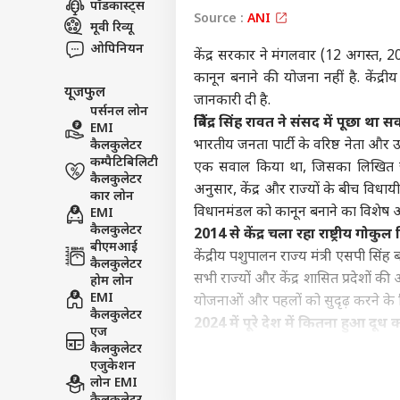
पॉडकास्ट्स
Source :
ANI
इंडिय
मूवी रिव्यू
एडवर्टाइज विथ अस
ओपिनियन
केंद्र सरकार ने मंगलवार (12 अगस्त, 
प्राइवेसी पॉलिसी
कानून बनाने की योजना नहीं है. केंद्र
यूजफुल
कॉन्टैक्ट अस
जानकारी दी है.
पर्सनल लोन
सेंड फीडबैक
त्रिवेंद्र सिंह रावत ने संसद में पूछा था 
EMI
PM म
भारतीय जनता पार्टी के वरिष्ठ नेता और उत्तर
कैलकुलेटर
अबाउट अस
अभि
कम्पैटिबिलिटी
के लो
इंडिय
एक सवाल किया था, जिसका लिखित जवाब
करियर्स
कैलकुलेटर
चौंक
अनुसार, केंद्र और राज्यों के बीच विधा
कार लोन
विधानमंडल को कानून बनाने का विशेष अधि
EMI
कैलकुलेटर
2014 से केंद्र चला रहा राष्ट्रीय गोक
बीएमआई
केंद्रीय पशुपालन राज्य मंत्री एसपी सिं
कैलकुलेटर
गृह 
सभी राज्यों और केंद्र शासित प्रदेशों 
होम लोन
TMC 
EMI
LOGIN
योजनाओं और पहलों को सुदृढ़ करने के ल
सांस
कैलकुलेटर
2024 में पूरे देश में कितना हुआ दूध 
एज
वहीं, पूरे देश में दुग्ध उत्पादन को ले
कैलकुलेटर
एजुकेशन
में जानकारी साझा की है. केंद्रीय राज्
लोन EMI
टन दूध उत्पादन में गाय के दूध का योगद