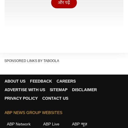
और पढ़ें
SPONSORED LINKS BY TABOOLA
ABOUT US
FEEDBACK
CAREERS
ADVERTISE WITH US
SITEMAP
DISCLAIMER
PRIVACY POLICY
CONTACT US
बागी 19 सांसदों की लिस्ट
काकोली घोष (बारासात)
सयानी घोष (जादवपुर)
ABP NEWS GROUP WEBSITES
शत्रुघ्न सिन्हा (आसनसोल)
ABP Network
ABP Live
ABP न्यूज़
यूसुफ पठान (बहरामपुर)