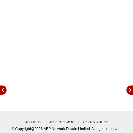
उन्होंने आरोप लगाया कि पश्चिम बंगाल विधानसभा चुनाव में पार्टी
के प्रदर्शन की समीक्षा के लिए बुलाई गई बैठक में विधायकों को
अभिषेक बनर्जी के सम्मान में खड़े होकर तालियां बजाने (स्टैंडिंग
ओवेजन) के लिए कहा गया था.
बैठक में पार्टी को लेकर कोई प्रस्ताव नहीं थाः ऋतव्रत
Continues below advertisement
|
|
ABOUT US
ADVERTISEMENT
PRIVACY POLICY
© Copyright@2026.ABP Network Private Limited. All rights reserved.