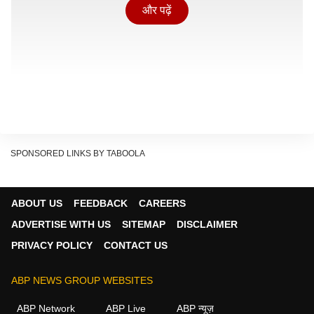
और पढ़ें
SPONSORED LINKS BY TABOOLA
ABOUT US
FEEDBACK
CAREERS
ऐसा इसलिए हुआ क्योंकि रेखा का साई नाम के 21 साल के एक युवक
ADVERTISE WITH US
SITEMAP
DISCLAIMER
के साथ अवैध संबंध था, और उसकी बेटी उनकी शादी में रुकावट बन
PRIVACY POLICY
CONTACT US
गई थी. जब घर पर कोई नहीं था, तो रेखा अपनी बेटी को छत पर ले
गई, उसे पानी की टंकी में धक्का दे दिया, टंकी को सील कर दिया और
ABP NEWS GROUP WEBSITES
पानी की सप्लाई चालू कर दी, जब तक कि टंकी पूरी तरह भर नहीं
ABP Network
ABP Live
ABP न्यूज़
गई.