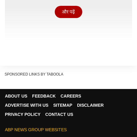
और पढ़ें
SPONSORED LINKS BY TABOOLA
ABOUT US
FEEDBACK
CAREERS
मुलाकात की तस्वीरें आईं सामने
ADVERTISE WITH US
SITEMAP
DISCLAIMER
मीडिया के साथ साझा किए गए वीडियो और तस्वीरों में विजय काले
PRIVACY POLICY
CONTACT US
रंग के सूट में नजर आए. उन्होंने स्टालिन का हाथ जोड़कर अभिवादन
किया, जिसका जवाब डीएमके प्रमुख ने भी उसी अंदाज में दिया.
ABP NEWS GROUP WEBSITES
कांग्रेस और सहयोगियों के सहारे बनी सरकार