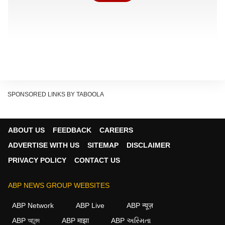
SPONSORED LINKS BY TABOOLA
ABOUT US
FEEDBACK
CAREERS
ADVERTISE WITH US
SITEMAP
DISCLAIMER
‘सभी आवारा कुत्तों के साथ अमानवीय व्यवहार ठीक नहीं’
PRIVACY POLICY
CONTACT US
सुरेंद्र राजपूत ने कहा कि प्रशासन को सिर्फ उन कुत्तों को चिन्हित
करना चाहिए जो वास्तव में लोगों के लिए खतरा हैं. उन्होंने कहा,
ABP NEWS GROUP WEBSITES
“अगर सही तरीके से चिन्हित कर कार्रवाई की जाए तो सुप्रीम कोर्ट
ABP Network
ABP Live
ABP न्यूज़
को तर्कसंगत फैसला लेना चाहिए, लेकिन सभी सड़क पर रहने वाले
ABP আনন্দ
ABP माझा
ABP અસ્મિતા
कुत्तों के खिलाफ कार्रवाई गलत होगी.”