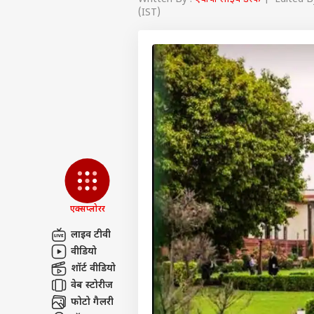
(IST)
एक्सप्लोरर
लाइव टीवी
वीडियो
पर्सनल
शॉर्ट वीडियो
वेब स्टोरीज
टॉप
फोटो गैलरी
हॅलो गेस्ट