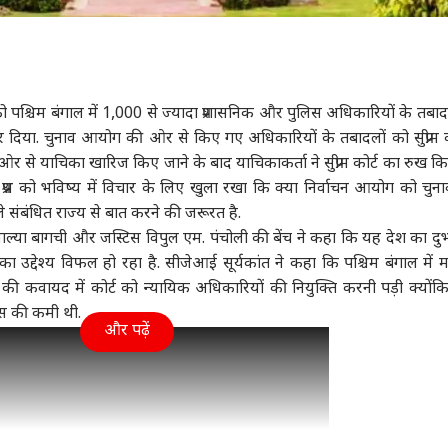
ा
महाराष्ट्र
इंडिया
क्रिक
 को
पश्चिम बंगाल
में 1,000 से ज्यादा प्रशासनिक और पुलिस अधिकारियों के तबाद
 दिया. चुनाव आयोग की ओर से किए गए अधिकारियों के तबादलों को सुप्रीम कोर
ोदी, राहुल गांधी,
CJP की टीम बनने पर
बारिश में राहुल-प्रियंका
पाकि
ओर से याचिका खारिज किए जाने के बाद याचिकाकर्ता ने सुप्रीम कोर्ट का रुख कि
जीत दीपके..., Gen-G
अभिजीत दीपके बोले,
की बातचीत, अमित शाह
2 सा
कप्रिय नेता कौन, सर्वे ने
ा
'सबसे बड़ी चुनौती...'
बॉलीवुड
खुद थामे दिखे छाता
इंडिया
मिल
इंडि
 प्रश्न को भविष्य में विचार के लिए खुला रखा कि क्या निर्वाचन आयोग को चुना
ाया
हले संबंधित राज्य से बात करने की जरूरत है.
माल्या बागची और जस्टिस विपुल एम. पंचोली की बेंच ने कहा कि यह देश का दुर्भा
 उद्देश्य विफल हो रहा है. सीजेआई सूर्यकांत ने कहा कि पश्चिम बंगाल में 
 की कवायद में कोर्ट को न्यायिक अधिकारियों की नियुक्ति करनी पड़ी क्योंकि
मंत्री अमित शाह से मिले
'गोलमाल' एक्ट्रेस के ऊपर
अभिजीत दीपके ने CJP में
तरु
स की कमी थी.
के 3 बागी मुस्लिम
था 1 करोड़ का लोन, चुकाने
रखा ये बड़ा पद, 13 नेताओं
की स
और पढ़ें
द, की ये बड़ी मांग
के लिए करनी पड़ी सी ग्रेड
को क्या मिला?
कोर्
फिल्में