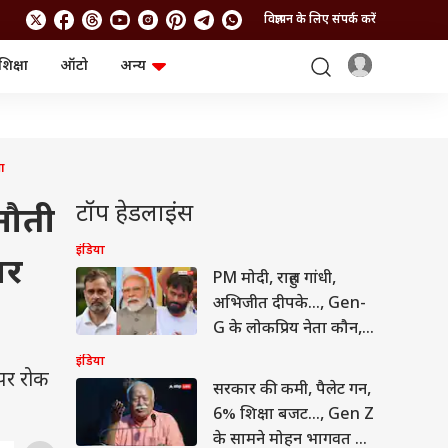
विज्ञापन के लिए संपर्क करें
शिक्षा
ऑटो
अन्य
बिजनेस
लाइफस्टाइल
पर्सनल फाइनेंस
स्वास्थ्य
स्टॉक मार्केट
ट्रैवल
म्यूचुअल फंड्स
फूड
आ
क्रिप्टो
फैशन
आईपीओ
Health and Fitness
टॉप हेडलाइंस
नौती
फोटो गैलरी
जनरल नॉलेज
इंडिया
ार
PM मोदी, राहुल गांधी,
वीडियो
अभिजीत दीपके..., Gen-
G के लोकप्रिय नेता कौन,
सर्वे ने चौंकाया
इंडिया
 पर रोक
सरकार की कमी, पैलेट गन,
6% शिक्षा बजट..., Gen Z
के सामने मोहन भागवत का