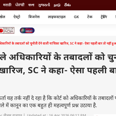
मराठी
ਪੰਜਾਬੀ
বাংলা
ગુજરાતી
நாடு
దేశం
खेल
ऐस्ट्रो
बिजनेस
लाइफस्टाइल
GK
टेक
ट्रेंडिंग
ंजन
ऑटो
खेल
ुड
कार
क्रिकेट
री सिनेमा
टेक्नोलॉजी
शिक्षा
ल सिनेमा
िकारियों के तबादलों को चुनौती देने वाली याचिका खारिज, SC ने कहा- ऐसा पहली बार तो नहीं हु
मोबाइल
रिजल्ट
्रिटीज
चैटजीपीटी
नौकरी
ी
हले अधिकारियों के तबादलों को चु
गैजेट
वेब स्टोरीज
 खारिज, SC ने कहा- ऐसा पहली ब
यूटिलिटी न्यूज़
कल्चर
फैक्ट चेक
ता यह तर्क नहीं दे रहा है कि कोर्ट को अधिकारियों के तबादलों
में कानून का एक बहुत ही महत्वपूर्ण प्रश्न उठाया है.
: नीलम राजपूत | Updated at : 16 Apr 2026 06:12 PM