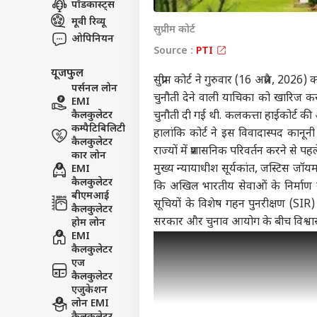
पॉडकास्ट्स
इंडिय
मूवी रिव्यू
सुप्रीम कोर्ट
एडवर्टाइज विथ अस
ओपिनियन
Source :
PTI
प्राइवेसी पॉलिसी
यूजफुल
कॉन्टैक्ट अस
सुप्रीम कोर्ट ने गुरुवार (16 अप्रैल, 2026)
पर्सनल लोन
सेंड फीडबैक
चुनौती देने वाली याचिका को खारिज कर
EMI
PM म
कैलकुलेटर
अबाउट अस
चुनौती दी गई थी. कलकत्ता हाईकोर्ट की 
अभि
कम्पैटिबिलिटी
के लो
इंडिय
हालांकि कोर्ट ने इस विवादास्पद कानूनी
करियर्स
कैलकुलेटर
चौंक
राज्यों में प्रशासनिक परिवर्तन करने से प
कार लोन
मुख्य न्यायाधीश सूर्यकांत, जस्टिस जॉय
EMI
कैलकुलेटर
कि अखिल भारतीय सेवाओं के निर्माण का
बीएमआई
सूचियों के विशेष गहन पुनरीक्षण (SIR)
कैलकुलेटर
गृह 
सरकार और चुनाव आयोग के बीच विश्वा
होम लोन
TMC 
EMI
LOGIN
सांस
कैलकुलेटर
एज
कैलकुलेटर
एजुकेशन
लोन EMI