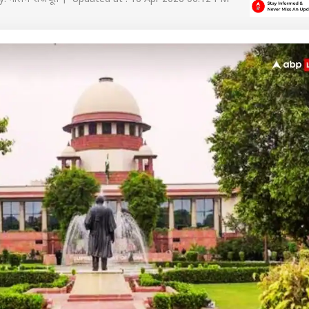
 कार्नर
 आर्टिकल्स
टॉप रील्स