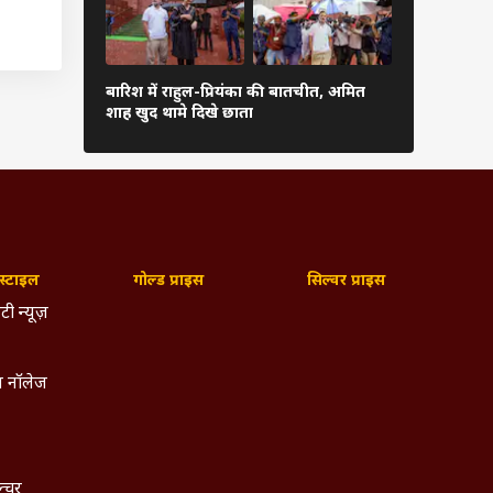
अरुणाचल-अस
बारिश में राहुल-प्रियंका की बातचीत, अमित
प्रभावित, 5 
शाह खुद थामे दिखे छाता
बड़ा ऐक्शन
से लाए
रैल को
्टाइल
गोल्ड प्राइस
सिल्वर प्राइस
ने कहा
टी न्यूज़
, कहा-
 नॉलेज
तोंरात
कल्याण
 है.
हीं है
ल्चर