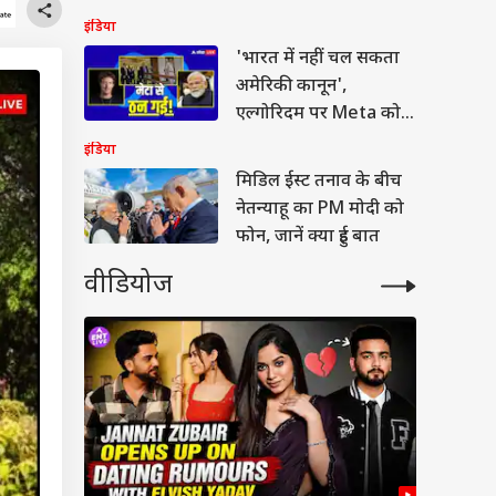
कबूलनामा
इंडिया
'भारत में नहीं चल सकता
अमेरिकी कानून',
एल्गोरिदम पर Meta को
सरकार की दो टूक
इंडिया
मिडिल ईस्ट तनाव के बीच
नेतन्याहू का PM मोदी को
फोन, जानें क्या हुई बात
वीडियोज