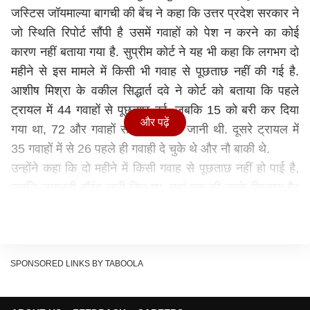
जस्टिस जॉयमाल्या बागची की बेंच ने कहा कि उत्तर प्रदेश सरकार ने
जो स्थिति रिपोर्ट सौंपी है उसमें गवाहों को पेश न करने का कोई
कारण नहीं बताया गया है. सुप्रीम कोर्ट ने यह भी कहा कि लगभग दो
महीने से इस मामले में किसी भी गवाह से पूछताछ नहीं की गई है.
आशीष मिश्रा के वकील सिद्धार्त दवे ने कोर्ट को बताया कि पहले
ट्रायल में 44 गवाहों से पूछताछ हुई, जबकि 15 को बरी कर दिया
और पढ़ें
गया था, 72 और गवाहों से पूछताछ की जानी थी. दूसरे ट्रायल में
35 गवाहों में से 26 पहले ही गवाही दे चुके थे और नौ बाकी थे.
उन्होंने कहा कि दो महीने में किसी गवाह से पूछताछ नहीं हो पाई है,
जबकि जमानती वॉरंट जारी किए गए, यहां तक की उनके खिलाफ गैर
जमानती वॉरंट भी जारी हुए. कोर्ट ने इस पर अभियोजन पक्ष यूपी
पुलिस से पूछा, 'आप मार्च से अब तक क्या कर रहे थे?'
पीड़ितों का पक्ष रख रहे सीनियर एडवोकेट प्रशांत भूषण ने स्थिति
रिपोर्ट का हवाला देते हुए पुलिस पर आरोप लगाया कि तारीख से पहले
SPONSORED LINKS BY TABOOLA
गवाहों को डराया-धमकाया जा रहा है इसलिए वे नहीं आ रहे हैं. कोर्ट
ने उसके सामने पेश की गई स्थिति रिपोर्ट पर नाराजगी जताते हुए