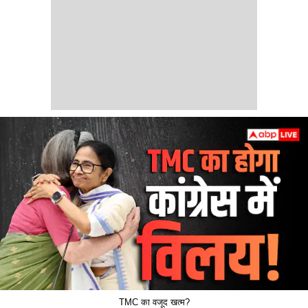
TMC का वजूद खत्म?