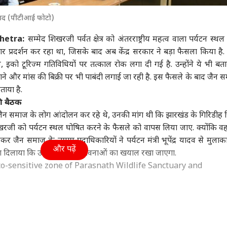
ा
उत्तर प्रदेश और उत्तराखंड
क्रिकेट
हेल्थ
विवाद (पीटीआई फोटो)
shetra:
सम्मेद शिखरजी पर्वत क्षेत्र को अंतरराष्ट्रीय महत्व वाला पर्यटन स्थ
्रदर्शन कर रहा था, जिसके बाद अब केंद्र सरकार ने बड़ा फैसला किया है. के
्यटन, इको टूरिज्म गतिविधियों पर तत्काल रोक लगा दी गई है. उन्होंने ये भी बत
सरशिप नहीं, कानून का
UP चुनाव से पहले RLD में
श्रीलंका के खिलाफ टेस्ट में
कैंस
 गाने और मांस की बिक्री पर भी पाबंदी लगाई जा रही है. इस फैसले के बाद जैन स
', AI कंटेंट-CSAM पर
बड़ा बदलाव, ऐश्वर्य राज सिंह
सबसे ज्यादा विकेट लेने वाले
सकता
ाया है.
र की मेटा को दो टूक
ी
बने प्रदेश अध्यक्ष
विश्व
5 भारतीय गेंदबाज
इंडिया
रोज 
इंडि
की बैठक
सच
ैन समाज के लोग आंदोलन कर रहे थे, उनकी मांग थी कि झारखंड के गिरिडीह जि
िखरजी को पर्यटन स्थल घोषित करने के फैसले को वापस लिया जाए. क्योंकि वहा
कर जैन समाज के तमाम पदाधिकारियों ने पर्यटन मंत्री भूपेंद्र यादव से मुलाक
और पढ़ें
सा दिलाया कि उनकी धार्मिक भावनाओं का खयाल रखा जाएगा.
ा रनौत की 'भारत भाग्य
अपने ही पैर पर कुल्हाड़ी...,
एक पर हमला, तीनों पर
ड्रो
ता' की ओटीटी रिलीज
भारत-चीन पर 100% टैरिफ
माना जाएगा अटैक! पाक-
वायु
o-sensitive zone of Parasnath Wildlife Sanctuary and
्म, जानें कब-कहां देख
का US सीनेटर ने किया
सऊदी-तुर्किए डिफेंस डील पर
क्या
.
हैं
विरोध
क्या बोला भारत?
ctivities that can't take place in and around the designated e
l be followed in letter and spirit.
pic.twitter.com/rpJ7tpWhn