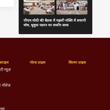
 सदस्य
 राज्य
पीएम मोदी की बैठक में पहली पंक्ति में सयानी
बारिश में रा
घोष, यूसुफ पठान पर तस्वीर साफ
शाह खुद थाम
न खत्म
ाओं का
ारसनाथ
कृति को
मों को
्टाइल
गोल्ड प्राइस
सिल्वर प्राइस
टी न्यूज़
. इसकी
 नॉलेज
ा जारी
ांस की
ता दें
ल्चर