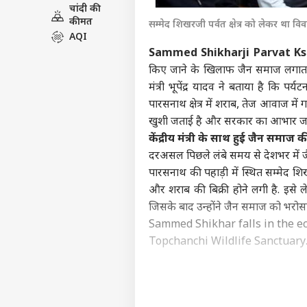
चांदी की
इंडिय
कीमत
सम्मेद शिखरजी पर्वत क्षेत्र को लेकर था 
एडवर्टाइज विथ अस
AQI
प्राइवेसी पॉलिसी
Sammed Shikharji Parvat K
किए जाने के खिलाफ जैन समाज लगातार प
कॉन्टैक्ट अस
मंत्री भूपेंद्र यादव ने बताया है कि पर
सेंड फीडबैक
'सें
पारसनाथ क्षेत्र में शराब, तेज आवाज में
अबाउट अस
पालन
खुशी जताई है और सरकार का आभार जत
केंद्
ओटीट
करियर्स
केंद्रीय मंत्री के साथ हुई जैन समाज 
दरअसल पिछले लंबे समय से देशभर में ज
पारसनाथ की पहाड़ी में स्थित सम्मेद श
और शराब की बिक्री होने लगी है. इसे ले
जिसके बाद उन्होंने जैन समाज को भरो
कंगन
विधा
Sammed Shikhar falls in the ec
LOGIN
कंफर
Topchanchi Wildlife Sanctuary
सकते 
There is a list of prohibited a
sensitive area. Restrictions wil