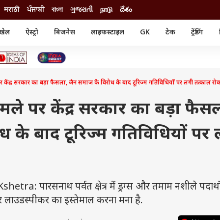
मराठी
ਪੰਜਾਬੀ
বাংলা
ગુજરાતી
நாடு
దేశం
खेल
ऐस्ट्रो
बिजनेस
लाइफस्टाइल
GK
टेक
ट्रेंडिंग
ंजन
ऑटो
खेल
ुड
कार
क्रिकेट
री सिनेमा
टेक्नोलॉजी
शिक्षा
ल सिनेमा
 केंद्र सरकार का बड़ा फैसला, जैन समाज के विरोध के बाद टूरिज्म गतिविधियों पर लगी तत्काल रो
मोबाइल
रिजल्ट
्रिटीज
चैटजीपीटी
नौकरी
ी
ले पर केंद्र सरकार का बड़ा फैस
गैजेट
वेब स्टोरीज
ध के बाद टूरिज्म गतिविधियों पर
यूटिलिटी न्यूज़
कल्चर
फैक्ट चेक
: पारसनाथ पर्वत क्षेत्र में ड्रग्स और तमाम नशीले पदार्थो
 लाउडस्पीकर का इस्तेमाल करना मना है.