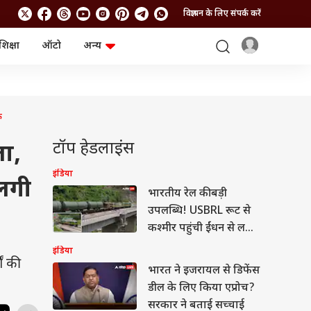
विज्ञापन के लिए संपर्क करें
शिक्षा
ऑटो
अन्य
बिजनेस
लाइफस्टाइल
पर्सनल फाइनेंस
स्वास्थ्य
स्टॉक मार्केट
ट्रैवल
म्यूचुअल फंड्स
फूड
क
क्रिप्टो
फैशन
आईपीओ
Health and Fitness
टॉप हेडलाइंस
ला,
फोटो गैलरी
जनरल नॉलेज
इंडिया
 लगी
भारतीय रेल की बड़ी
वीडियो
उपलब्धि! USBRL रूट से
कश्मीर पहुंची ईंधन से लदी
पहली ट्रेन
इंडिया
ं की
भारत ने इजरायल से डिफेंस
डील के लिए किया एप्रोच?
सरकार ने बताई सच्चाई