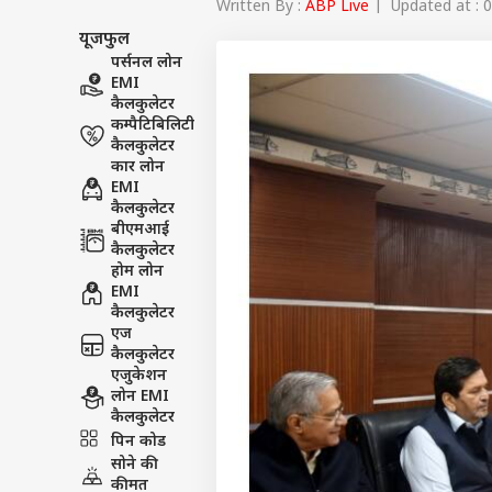
Written By :
ABP Live
| Updated at : 0
यूजफुल
पर्सनल लोन
EMI
कैलकुलेटर
कम्पैटिबिलिटी
कैलकुलेटर
कार लोन
EMI
कैलकुलेटर
बीएमआई
कैलकुलेटर
होम लोन
EMI
कैलकुलेटर
एज
कैलकुलेटर
एजुकेशन
लोन EMI
पर्सनल
कैलकुलेटर
पिन कोड
सोने की
टॉप
हॅलो गेस्ट
कीमत