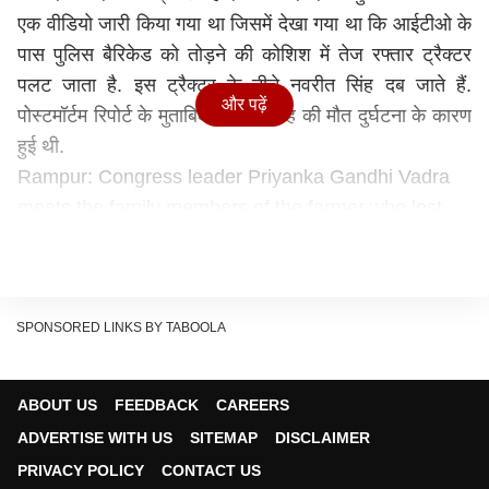
एक वीडियो जारी किया गया था जिसमें देखा गया था कि आईटीओ के
पास पुलिस बैरिकेड को तोड़ने की कोशिश में तेज रफ्तार ट्रैक्टर
पलट जाता है. इस ट्रैक्टर के नीचे नवरीत सिंह दब जाते हैं.
और पढ़ें
पोस्टमॉर्टम रिपोर्ट के मुताबिक नवरीत सिंह की मौत दुर्घटना के कारण
हुई थी.
Rampur: Congress leader Priyanka Gandhi Vadra
meets the family members of the farmer who lost
his life during the tractor rally on 26th January in
Delhi.
pic.twitter.com/of2HTDKox6
— ANI UP (@ANINewsUP)
February 4, 2021
हापुड़ में हादसे का शिकार हुआ काफिला
रामपुर पहुंचने से पहले
SPONSORED LINKS BY TABOOLA
प्रियंका गांधी का काफिला हादसे का शिकार हो गया. हापुड़ में
गढ़मुक्तेशवर के पास प्रियंका गांधी के काफिले में शामिल चार वाहनों
ABOUT US
FEEDBACK
CAREERS
की आपस में टक्कर हो गई. गनीमत रही कि इस हादसे में किसी को
ADVERTISE WITH US
SITEMAP
DISCLAIMER
चोट नहीं लगी. बताया जा रहा है कि काफिले में शामिल अगली कार के
PRIVACY POLICY
CONTACT US
ड्राइवर ने अचानक ब्रेक लगा दिए थे, जिसके बाद पीछे चल रही