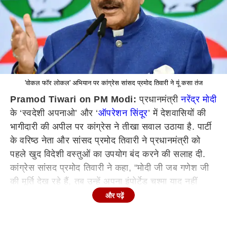
'वोकल फॉर लोकल' अभियान पर कांग्रेस सांसद प्रमोद तिवारी ने यूं कसा तंज
Pramod Tiwari on PM Modi:
प्रधानमंत्री
नरेंद्र मोदी
के ‘स्वदेशी अपनाओ’ और ‘
ऑपरेशन सिंदूर
’ में देशवासियों की
भागीदारी की अपील पर कांग्रेस ने तीखा सवाल उठाया है. पार्टी
के वरिष्ठ नेता और सांसद प्रमोद तिवारी ने प्रधानमंत्री को
पहले खुद विदेशी वस्तुओं का उपयोग बंद करने की सलाह दी.
कांग्रेस सांसद प्रमोद तिवारी ने कहा, "मोदी जी जब गणेश जी
की मूर्ति देख रहे हैं, तब उन्हें अपना इंपोर्टेड चश्मा याद नहीं
आया. वे जब दस्तखत करते हैं तो विदेशी कलम का इस्तेमाल
और पढ़ें
करते हैं. उनकी घड़ी भी विदेशी और शानदार होती है और उनके
विदेशी सूट का तो इतिहास बन चुका है." उन्होंने आगे कहा,