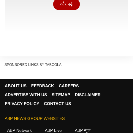
और पढ़ें
SPONSORED LINKS BY TABOOLA
दीवार और शीशें पाकिस्तानी सेना की फायरिंग की दे रहे गवाही
ABOUT US
FEEDBACK
CAREERS
डीएचक्यू (DHQ) अस्पताल की दीवारें और शीशें पाकिस्तानी सेना
ADVERTISE WITH US
SITEMAP
DISCLAIMER
की फायरिंग की गवाही दे रहे हैं. जहां शीशों पर फायरिंग के छेद साफ़
PRIVACY POLICY
CONTACT US
साफ़ दिखायी दे रहे हैं. जानकारी के मुताबिक़ फायरिंग उस समय की
गई जब अस्पताल के अंदर फायरिंग में घायल हुए 19 प्रदर्शनकारियों
ABP NEWS GROUP WEBSITES
का इलाज हो रहा था.
ABP Network
ABP Live
ABP न्यूज़