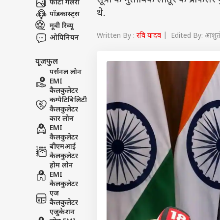
सूत्रों के मुताबिक लातूर के प्रोफे
फोटो गैलरी
थे.
पॉडकास्ट्स
मूवी रिव्यू
Written By :
रवि यादव
| Edited By: आशुत
ओपिनियन
यूजफुल
पर्सनल लोन
EMI
कैलकुलेटर
कम्पैटिबिलिटी
कैलकुलेटर
कार लोन
EMI
कैलकुलेटर
बीएमआई
कैलकुलेटर
होम लोन
EMI
कैलकुलेटर
एज
कैलकुलेटर
एजुकेशन