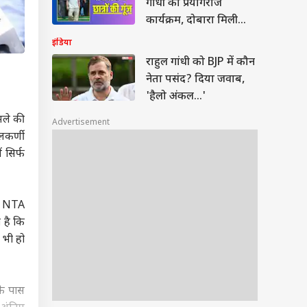
गांधी का प्रयागराज
कार्यक्रम, दोबारा मिली
परमिशन
इंडिया
राहुल गांधी को BJP में कौन
नेता पसंद? दिया जवाब,
'हैलो अंकल...'
मले की
Advertisement
लकर्णी
 सिर्फ
ही NTA
 है कि
 भी हो
के पास