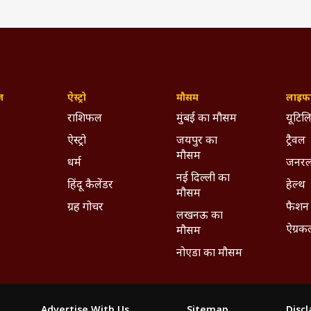
ज़
ऐस्ट्रो
मौसम
लाइफस
राशिफल
मुंबई का मौसम
यूटिलि
ऐस्ट्रो
जयपुर का
ट्रैवल
मौसम
धर्म
जनरल
नई दिल्ली का
हिंदू कैलेंडर
हेल्थ
मौसम
ग्रह गोचर
फैशन
लखनऊ का
ऐग्रक
मौसम
नोएडा का मौसम
Advertise With Us
Sitemap
Disc