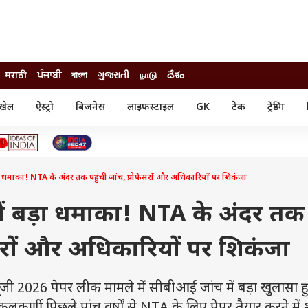
मराठी
ਪੰਜਾਬੀ
বাংলা
ગુજરાતી
நாடு
దేశం
खेल
ऐस्ट्रो
बिजनेस
लाइफस्टाइल
GK
टेक
ट्रेंडिंग
ंजन
ऑटो
खेल
ुड
कार
क्रिकेट
री सिनेमा
टेक्नोलॉजी
शिक्षा
ल सिनेमा
ा धमाका! NTA के अंदर तक पहुंची जांच, प्रोफेसरों और अधिकारियों पर शिकंजा
मोबाइल
रिजल्ट
्रिटीज
चैटजीपीटी
नौकरी
ी
ें बड़ा धमाका! NTA के अंदर तक
गैजेट
वेब स्टोरीज
फेसरों और अधिकारियों पर शिकंजा
यूटिलिटी न्यूज़
कल्चर
फैक्ट चेक
2026 पेपर लीक मामले में सीबीआई जांच में बड़ा खुलासा ह