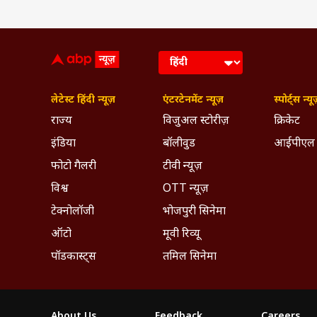
लेटेस्ट हिंदी न्यूज़
एंटरटेनमेंट न्यूज़
स्पोर्ट्स न्यू
राज्य
विजुअल स्टोरीज़
क्रिकेट
इंडिया
बॉलीवुड
आईपीएल
फोटो गैलरी
टीवी न्यूज़
विश्व
OTT न्यूज़
टेक्नोलॉजी
भोजपुरी सिनेमा
ऑटो
मूवी रिव्यू
पॉडकास्ट्स
तमिल सिनेमा
About Us
Feedback
Careers