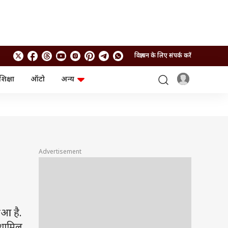
विज्ञापन के लिए संपर्क करें
शिक्षा
ऑटो
अन्य
बिजनेस
लाइफस्टाइल
पर्सनल फाइनेंस
स्वास्थ्य
स्टॉक मार्केट
ट्रैवल
म्यूचुअल फंड्स
फूड
क्रिप्टो
फैशन
आईपीओ
Health and Fitness
Advertisement
फोटो गैलरी
जनरल नॉलेज
वीडियो
ुआ है.