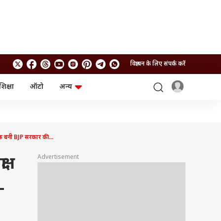
विज्ञापन के लिए संपर्क करें
शिक्षा
ऑटो
अन्य
बिजनेस
लाइफस्टाइल
पर्सनल फाइनेंस
स्वास्थ्य
स्टॉक मार्केट
ट्रैवल
म्यूचुअल फंड्स
फूड
 बनी BJP सरकार की...
क्रिप्टो
फैशन
आईपीओ
Health and Fitness
Advertisement
ा
फोटो गैलरी
जनरल नॉलेज
-
वीडियो