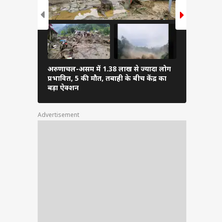
अरुणाचल-असम में 1.38 लाख से ज्यादा लोग
PM मोदी ने अ
प्रभावित, 5 की मौत, तबाही के बीच केंद्र का
फुटबॉल, शेयर
बड़ा ऐक्शन
Advertisement
बाद अब
ै कि
र नजर