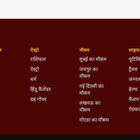
(IST)
p News
NEET UG 2026
NEET 2026
NEET UG Exam 2026
NEET UG 2026 Paper Leak
ywhere - Download ABPLIVE on
Android
and
iOS
now!
ज़
ऐस्ट्रो
मौसम
लाइफस
राशिफल
मुंबई का मौसम
यूटिलि
ऐस्ट्रो
जयपुर का
ट्रैवल
मौसम
धर्म
जनरल
नई दिल्ली का
हिंदू कैलेंडर
हेल्थ
मौसम
ग्रह गोचर
फैशन
लखनऊ का
ऐग्रक
मौसम
नोएडा का मौसम