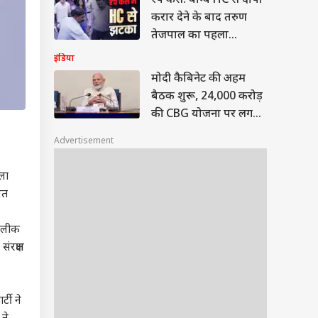
रेप केस: बॉम्बे HC से दोषी
करार देने के बाद तरुण
तेजपाल का पहला
रिएक्शन
इंडिया
मोदी कैबिनेट की अहम
बैठक शुरू, 24,000 करोड़
की CBG योजना पर लग
सकती है मुहर
Advertisement
मला
नत
र लीक
ंरक्षण
्टी ने