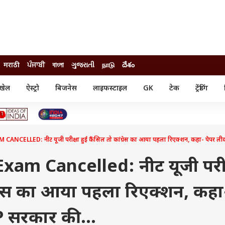
मराठी
ਪੰਜਾਬੀ
বাংলা
ગુજરાતી
நாடு
దేశం
खेल
ऐस्ट्रो
बिजनेस
लाइफस्टाइल
GK
टेक
ट्रेंडिंग
ंजन
ऑटो
खेल
ुड
कार
क्रिकेट
री सिनेमा
टेक्नोलॉजी
शिक्षा
ल सिनेमा
NCELLED: नीट यूजी परीक्षा हुई कैंसिल तो कांग्रेस का आया पहला रिएक्शन, कहा- पेपर लीक
मोबाइल
रिजल्ट
्रिटीज
चैटजीपीटी
नौकरी
ी
am Cancelled: नीट यूजी परीक्ष
गैजेट
वेब स्टोरीज
ंग्रेस का आया पहला रिएक्शन, कहा
यूटिलिटी न्यूज़
कल्चर
फैक्ट चेक
P सरकार की...