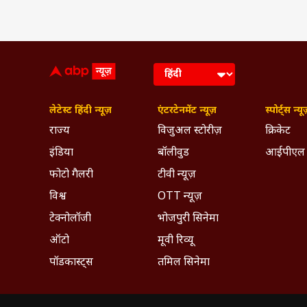
PUBLISHED AT : 12 MAY 2026 01:37 PM 
Tags :
NTA
Breaking News
Ab
NEET UG 2026 Exam Cancelled
Breaking News, Anytime, An
लेटेस्ट हिंदी न्यूज़
एंटरटेनमेंट न्यूज़
स्पोर्ट्स न्यू
राज्य
विजुअल स्टोरीज़
क्रिकेट
इंडिया
बॉलीवुड
आईपीएल
फोटो गैलरी
टीवी न्यूज़
विश्व
OTT न्यूज़
टेक्नोलॉजी
भोजपुरी सिनेमा
ऑटो
मूवी रिव्यू
पॉडकास्ट्स
तमिल सिनेमा