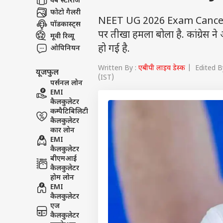
वेब स्टोरीज
फोटो गैलरी
NEET UG 2026 Exam Cancelled: NE
पॉडकास्ट्स
पर तीखा हमला बोला है. कांग्रेस न
मूवी रिव्यू
हो गई है.
ओपिनियन
Written By :
एबीपी लाइव डेस्क
| Edited By
यूजफुल
(IST)
पर्सनल लोन
EMI
कैलकुलेटर
कम्पैटिबिलिटी
कैलकुलेटर
कार लोन
EMI
कैलकुलेटर
बीएमआई
कैलकुलेटर
होम लोन
EMI
कैलकुलेटर
एज
कैलकुलेटर