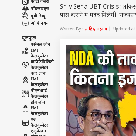
फोटो गैलरी
Shiv Sena UBT Crisis: लोकसभा
पॉडकास्ट्स
पास कराने में मदद मिलेगी. राज्यस
मूवी रिव्यू
ओपिनियन
Written By :
ज़ाहिद अहमद
| Updated at 
यूजफुल
पर्सनल लोन
EMI
कैलकुलेटर
कम्पैटिबिलिटी
कैलकुलेटर
कार लोन
EMI
कैलकुलेटर
बीएमआई
कैलकुलेटर
होम लोन
EMI
कैलकुलेटर
एज
कैलकुलेटर
एजुकेशन