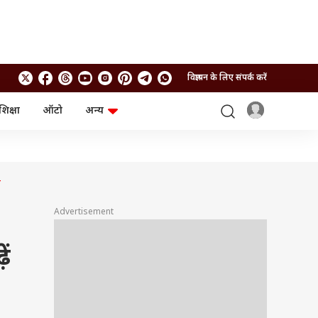
विज्ञापन के लिए संपर्क करें
शिक्षा
ऑटो
अन्य
बिजनेस
लाइफस्टाइल
पर्सनल फाइनेंस
स्वास्थ्य
स्टॉक मार्केट
ट्रैवल
म्यूचुअल फंड्स
फूड
स
क्रिप्टो
फैशन
आईपीओ
Health and Fitness
Advertisement
फोटो गैलरी
जनरल नॉलेज
ें
वीडियो