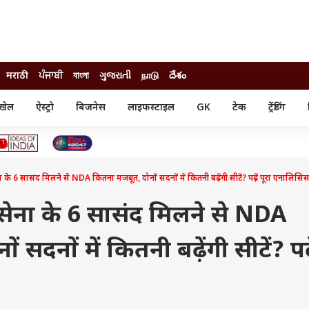
मराठी
ਪੰਜਾਬੀ
বাংলা
ગુજરાતી
நாடு
దేశం
खेल
ऐस्ट्रो
बिजनेस
लाइफस्टाइल
GK
टेक
ट्रेंडिंग
ंजन
ऑटो
खेल
ुड
कार
क्रिकेट
री सिनेमा
टेक्नोलॉजी
शिक्षा
ल सिनेमा
6 सासंद मिलने से NDA कितना मजबूत, दोनों सदनों में कितनी बढ़ेंगी सीटें? पढ़ें पूरा एनालिसि
मोबाइल
रिजल्ट
्रिटीज
चैटजीपीटी
नौकरी
ी
ेना के 6 सासंद मिलने से NDA
गैजेट
वेब स्टोरीज
सदनों में कितनी बढ़ेंगी सीटें? पढ़
यूटिलिटी न्यूज़
कल्चर
फैक्ट चेक