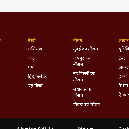
ज़
ऐस्ट्रो
मौसम
लाइफस
राशिफल
मुंबई का मौसम
यूटिलि
ऐस्ट्रो
जयपुर का
ट्रैवल
मौसम
धर्म
जनरल
नई दिल्ली का
हिंदू कैलेंडर
हेल्थ
मौसम
ग्रह गोचर
फैशन
लखनऊ का
ऐग्रक
मौसम
नोएडा का मौसम
Advertise With Us
Sitemap
Disc