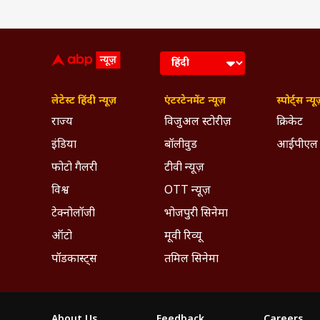
लेटेस्ट हिंदी न्यूज़
एंटरटेनमेंट न्यूज़
स्पोर्ट्स न्यू
राज्य
विजुअल स्टोरीज़
क्रिकेट
इंडिया
बॉलीवुड
आईपीएल
फोटो गैलरी
टीवी न्यूज़
विश्व
OTT न्यूज़
टेक्नोलॉजी
भोजपुरी सिनेमा
ऑटो
मूवी रिव्यू
पॉडकास्ट्स
तमिल सिनेमा
About Us
Feedback
Careers