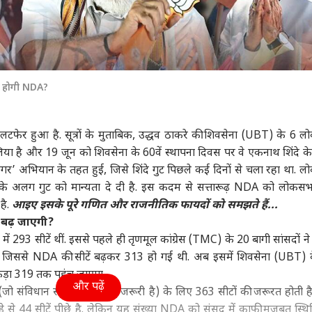
त होगी NDA?
 उलटफेर हुआ है. सूत्रों के मुताबिक, उद्धव ठाकरे की शिवसेना (UBT) के 6 
लिया है और 19 जून को शिवसेना के 60वें स्थापना दिवस पर वे एकनाथ शिंदे के ग
गर’ अभियान के तहत हुई, जिसे शिंदे गुट पिछले कई दिनों से चला रहा था. 
ं के अलग गुट को मान्यता दे दी है. इस कदम से सत्तारूढ़ NDA को लोक
है.
आइए इसके पूरे गणित और राजनीतिक फायदों को समझते हैं...
बढ़ जाएगी?
 293 सीटें थीं. इससे पहले ही तृणमूल कांग्रेस (TMC) के 20 बागी सांसदों 
 जिससे NDA की सीटें बढ़कर 313 हो गई थी. अब इसमें शिवसेना (UBT)
ड़ा 319 तक पहुंच जाएगा.
और पढ़ें
(जो संविधान संशोधन के लिए जरूरी है) के लिए 363 सीटों की जरूरत होती ह
े 44 सीटें पीछे है. लेकिन यह संख्या NDA को संसद में काफी मजबूत स्थित