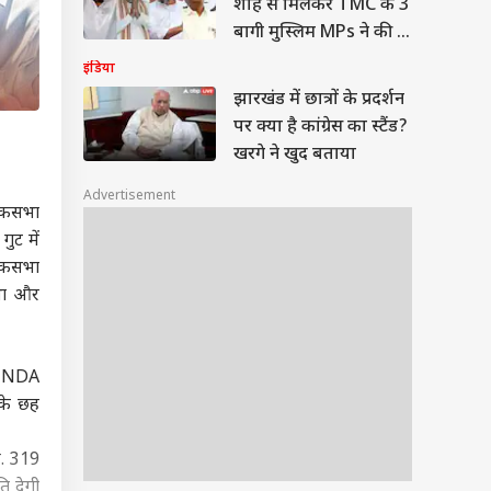
शाह से मिलकर TMC के 3
बागी मुस्लिम MPs ने की ये
मांग
इंडिया
झारखंड में छात्रों के प्रदर्शन
पर क्या है कांग्रेस का स्टैंड?
खरगे ने खुद बताया
Advertisement
लोकसभा
ुट में
लोकसभा
सभा और
ने NDA
 के छह
ै. 319
ि देगी