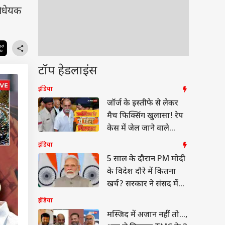
िधेयक
टॉप हेडलाइंस
इंडिया
जॉर्ज के इस्तीफे से लेकर
मैच फिक्सिंग खुलासा! रेप
केस में जेल जाने वाले
तेजपाल की कहानी
इंडिया
5 साल के दौरान PM मोदी
के विदेश दौरे में कितना
खर्च? सरकार ने संसद में
बताया
इंडिया
मस्जिद में अजान नहीं तो...,