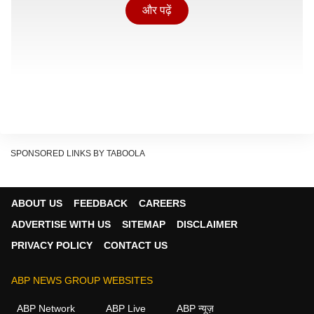
और पढ़ें
SPONSORED LINKS BY TABOOLA
ABOUT US
FEEDBACK
CAREERS
ADVERTISE WITH US
SITEMAP
DISCLAIMER
PRIVACY POLICY
CONTACT US
पश्चिम बंगाल में इमामों और पुरोहितों को दिए जाने वाले भत्तों को
ABP NEWS GROUP WEBSITES
समाप्त करने का ऐलान किया गया है. प्रदेश के मुख्यमंत्री शुभेंन्दु
ABP Network
ABP Live
ABP न्यूज़
अधिकारी की अध्यक्षता में हुई कैबिनेट बैठक में यह फैसला लिया गया.