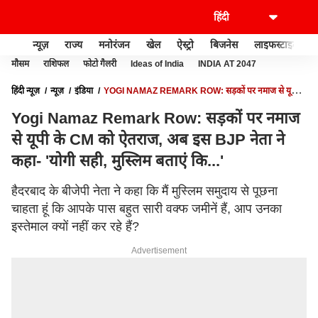
न्यूज़
राज्य
मनोरंजन
खेल
ऐस्ट्रो
बिजनेस
लाइफस्टाइल
मौसम
राशिफल
फोटो गैलरी
Ideas of India
INDIA AT 2047
हिंदी न्यूज़
न्यूज़
इंडिया
YOGI NAMAZ REMARK ROW: सड़कों पर नमाज से यूपी के
CM को ऐतराज, अब इस BJP नेता ने कहा- 'योगी सही, मुस्लिम बताएं कि...'
Yogi Namaz Remark Row: सड़कों पर नमाज
से यूपी के CM को ऐतराज, अब इस BJP नेता ने
कहा- 'योगी सही, मुस्लिम बताएं कि...'
हैदरबाद के बीजेपी नेता ने कहा कि मैं मुस्लिम समुदाय से पूछना
चाहता हूं कि आपके पास बहुत सारी वक्फ जमीनें हैं, आप उनका
इस्तेमाल क्यों नहीं कर रहे हैं?
Advertisement