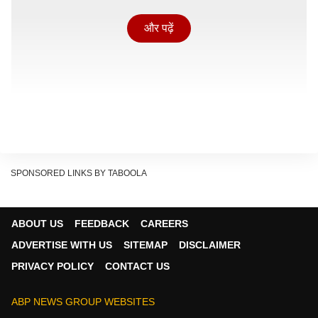
और पढ़ें
SPONSORED LINKS BY TABOOLA
ABOUT US
FEEDBACK
CAREERS
नॉर्वे के प्रधानमंत्री योनास गहर स्टोरे के साथ पीएम मोदी की प्रेस
ADVERTISE WITH US
SITEMAP
DISCLAIMER
कॉन्फ्रेंस के बाद मीडिया को संबोधित करते हुए विदेश मंत्रालय के
PRIVACY POLICY
CONTACT US
सचिव (पश्चिम) सिबी जॉर्ज ने कहा कि अक्सर लोग भारत को लेकर
'ऐसा क्यों, वैसा क्यों' जैसे सवाल उठाते हैं, लेकिन उन्हें यह समझना
ABP NEWS GROUP WEBSITES
होगा कि 'भारत दुनिया की कुल आबादी का छठा हिस्सा (1/6) जरूर