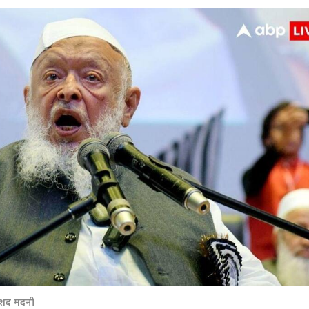
 कार्नर
 आर्टिकल्स
टॉप रील्स
अरशद मदनी