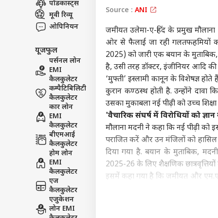
पॉडकास्ट्स
Source :
ANI
विश्व
मूवी रिव्यू
एडवर्टाइज विथ अस
ओपिनियन
जमीयत उलेमा-ए-हिंद के प्रमुख मौलान
प्राइवेसी पॉलिसी
ओर से फैलाई जा रही गलतफहमियों का
यूजफुल
कॉन्टैक्ट अस
2025) को जारी एक बयान के मुताबिक,
पर्सनल लोन
सेंड फीडबैक
है, उसी तरह डॉक्टर, इंजीनियर आदि की
EMI
भारत
‘मुफ्ती’ इस्लामी कानून के विशेषज्ञ होते 
कैलकुलेटर
अबाउट अस
लश्क
कम्पैटिबिलिटी
की इ
दिल्
कुरान कण्ठस्थ होती है. उन्होंने दावा 
करियर्स
कैलकुलेटर
उसका मुकाबला नई पीढ़ी को उच्च शिक्षा
कार लोन
'वैचारिक संघर्ष में विरोधियों को ज्ञान
EMI
कैलकुलेटर
मौलाना मदनी ने कहा कि नई पीढ़ी को इस 
बीएमआई
पराजित करें और उन मंजिलों को हासिल
कैलकुलेटर
'देश
दिया गया है. बयान के मुताबिक, मदनी न
होम लोन
हाथों
EMI
LOGIN
2025-26 के लिए शैक्षणिक छात्रवृत्तियो
पर ब
कैलकुलेटर
इसमें कहा गया है कि जमीयत और एम.एच.ए
एज
छात्रवृत्ति प्रदान कर रहा है जिसके त
कैलकुलेटर
एजुकेशन
छात्रवृत्ति दी जाती है, जिन्होंने पिछले स
लोन EMI
मुस्लिमों से मौलाना मदनी की अपील