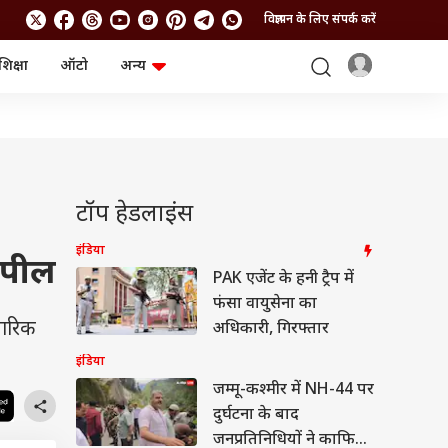
विज्ञापन के लिए संपर्क करें
शिक्षा
ऑटो
अन्य
बिजनेस
लाइफस्टाइल
पर्सनल फाइनेंस
स्वास्थ्य
स्टॉक मार्केट
ट्रैवल
म्यूचुअल फंड्स
फूड
क्रिप्टो
फैशन
आईपीओ
Health and Fitness
टॉप हेडलाइंस
फोटो गैलरी
जनरल नॉलेज
इंडिया
अपील
PAK एजेंट के हनी ट्रैप में
वीडियो
फंसा वायुसेना का
चारिक
अधिकारी, गिरफ्तार
इंडिया
जम्मू-कश्मीर में NH-44 पर
दुर्घटना के बाद
जनप्रतिनिधियों ने काफिला