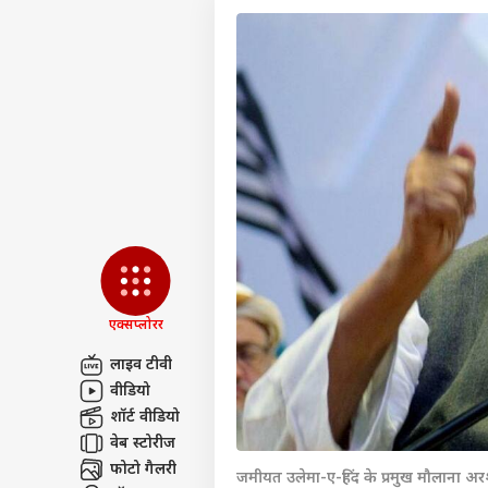
एक्सप्लोरर
लाइव टीवी
वीडियो
पर्सनल
शॉर्ट वीडियो
वेब स्टोरीज
टॉप
फोटो गैलरी
हॅलो गेस्ट
जमीयत उलेमा-ए-हिंद के प्रमुख मौलाना 