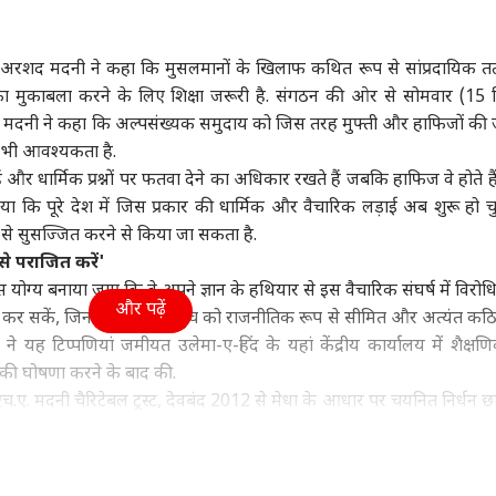
पंजाब
क्रिकेट
ओटी
ा अरशद मदनी ने कहा कि मुसलमानों के खिलाफ कथित रूप से सांप्रदायिक तत्
 मुकाबला करने के लिए शिक्षा जरूरी है. संगठन की ओर से सोमवार (15 
 मदनी ने कहा कि अल्पसंख्यक समुदाय को जिस तरह मुफ्ती और हाफिजों की
 भी आवश्यकता है.
 का एक और दुश्मन ढेर,
महिला आरक्षण बिल पर
अब टीम इंडिया में कौन लेगा
लोक
हैं और धार्मिक प्रश्नों पर फतवा देने का अधिकार रखते हैं जबकि हाफिज वे होते हैं 
र कमांडर कारी सईद
अकाली दल का बड़ा दांव,
साई सुदर्शन की जगह?
गब्
स्लामाबाद में मौत
ली NCR
बैठक में क्या तय हुआ?
इंडिया
रिप्लेसमेंट के 3 सबसे बड़े
शिक्षा
और 
HOM
किया कि पूरे देश में जिस प्रकार की धार्मिक और वैचारिक लड़ाई अब शुरू हो चु
दावेदार
जाने
 से सुसज्जित करने से किया जा सकता है.
 से पराजित करें'
योग्य बनाया जाए कि वे अपने ज्ञान के हथियार से इस वैचारिक संघर्ष में विरोधि
और पढ़ें
 कर सकें, जिन तक हमारी पहुंच को राजनीतिक रूप से सीमित और अत्यंत कठ
 को अमेरिका के
असम में बाढ़ से 98 की मौत,
IIT Delhi
बीपी
े यह टिप्पणियां जमीयत उलेमा-ए-हिंद के यहां केंद्रीय कार्यालय में शैक्षणि
...', ट्रंप के टैरिफ बिल
हिमाचल से बंगाल तक IMD
Convocation में PM ने
खतरा
ं की घोषणा करने के बाद की.
ोले केजरीवाल
का अलर्ट, UP-बिहार में
किया PMRF का जिक्र,
चौंक
कैसा मौसम?
जानिए क्या है ये फेलोशिप
. मदनी चैरिटेबल ट्रस्ट, देवबंद 2012 से मेधा के आधार पर चयनित निर्धन छात्
हत तकनीकी और पेशेवर कार्यक्रम में पढ़ रहे आर्थिक रूप से कमजोर ऐसे छात्
ाल की परीक्षा में न्यूनतम 75 फीसदी अंक प्राप्त किए हों.