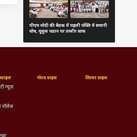
 आदर्श
्होंने
नों के
पीएम मोदी की बैठक में पहली पंक्ति में सयानी
बारिश में रा
घोष, यूसुफ पठान पर तस्वीर साफ
शाह खुद थाम
्टाइल
गोल्ड प्राइस
सिल्वर प्राइस
टी न्यूज़
 नॉलेज
ल्चर