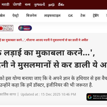
मराठी
ਪੰਜਾਬੀ
বাংলা
ગુજરાતી
நாடு
దేశం
खेल
ऐस्ट्रो
बिजनेस
लाइफस्टाइल
GK
टेक
ट्रेंडिंग
ंजन
ऑटो
खेल
ुड
कार
क्रिकेट
री सिनेमा
टेक्नोलॉजी
शिक्षा
ल सिनेमा
़ाई का मुकाबला करने...', मौलाना अरशद मदनी ने मुसलमानों से कर डाली ये अपील
मोबाइल
रिजल्ट
्रिटीज
चैटजीपीटी
नौकरी
ी
िक लड़ाई का मुकाबला करने...',
गैजेट
वेब स्टोरीज
ी ने मुसलमानों से कर डाली ये 
यूटिलिटी न्यूज़
कल्चर
फैक्ट चेक
को इस योग्य बनाया जाए कि वे अपने ज्ञान के हथियार से इस वै
. उन्होंने कहा कि हमें डॉक्टर, इंजीनियर की भी जरूरत है.
कार्तिक सागर | Updated at : 15 Dec 2025 10:46 PM