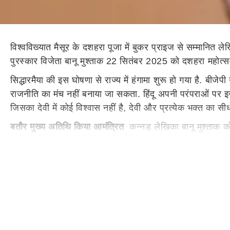
विश्वविख्यात मैसूर के दशहरा पूजा में बुकर प्राइज से सम्मानित लेख
पुरस्कार विजेता बानू मुश्ताक 22 सितंबर 2025 को दशहरा महोत्स
सिद्धारमैया की इस घोषणा से राज्य में हंगामा शुरू हो गया है. बीजे
राजनीति का मंच नहीं बनाया जा सकता. हिंदू अपनी परंपराओं पर इस तर
जिसका देवी में कोई विश्वास नहीं है, देवी और प्रत्येक भक्त का स
बतौर मुख्य अतिथि किया आमंत्रित
कन्नड़ लेखिका बानू मुश्ताक क
पुरस्कार विजेता बानू मुश्ताक 22 सितंबर, 2025 को इस उत्सव की 
बीजेपी ने उठाए कई सवाल
बीजेपी ने बानू मुश्ताक के इस न्यौते पर
देवी चामुंडी की भक्ति से जुड़ी रही है. उन्होंने पूछा कि आपने बान
वह मुस्लिम हैं. हमें उनकी उपलब्धियों पर गर्व है और उन्होंने साहित्य
है? क्या उन्होंने कभी कहा है कि वह देवी चामुंडेश्वरी की भक्त हैं? 
विश्वविख्यात है मैसूर का दशहरा
मैसूर का दशहरा हर साल लाखों लोगो