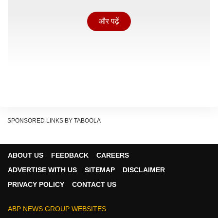
और पढ़ें
SPONSORED LINKS BY TABOOLA
वीडियो में देखा जा सकता है कि पर्यटक महिला पुरातत्व विभाग की
ABOUT US
FEEDBACK
CAREERS
कर्मचारी रोशिनी मुस्ताफी से सवाल कर रही है. महिला का कहना था
ADVERTISE WITH US
SITEMAP
DISCLAIMER
कि ऐतिहासिक स्मारक और मंदिर परिसर के अंदर चप्पल पहनकर
PRIVACY POLICY
CONTACT US
जाना नियमों के खिलाफ है. उसने इस बात पर आपत्ति जताई और
मौके पर मौजूद दूसरे अधिकारियों को बुलाने की मांग भी की
ABP NEWS GROUP WEBSITES