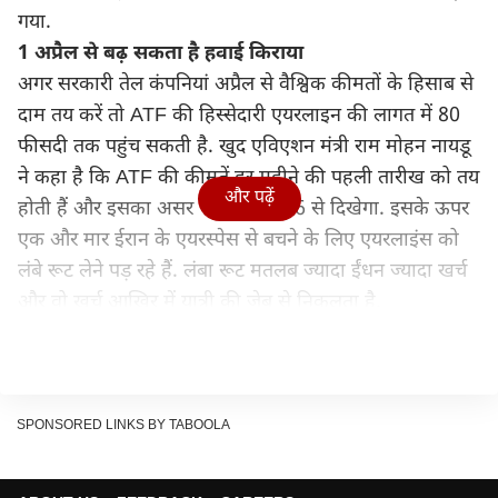
गया.
1 अप्रैल से बढ़ सकता है हवाई किराया
अगर सरकारी तेल कंपनियां अप्रैल से वैश्विक कीमतों के हिसाब से
दाम तय करें तो ATF की हिस्सेदारी एयरलाइन की लागत में 80
फीसदी तक पहुंच सकती है. खुद एविएशन मंत्री राम मोहन नायडू
ने कहा है कि ATF की कीमतें हर महीने की पहली तारीख को तय
और पढ़ें
होती हैं और इसका असर 1 अप्रैल 2026 से दिखेगा. इसके ऊपर
एक और मार ईरान के एयरस्पेस से बचने के लिए एयरलाइंस को
लंबे रूट लेने पड़ रहे हैं. लंबा रूट मतलब ज्यादा ईंधन ज्यादा खर्च
और वो खर्च आखिर में यात्री की जेब से निकलता है.
IndiGo ने 14 मार्च से सभी घरेलू और अंतरराष्ट्रीय टिकटों पर रूट
के हिसाब से ₹425 से ₹2,300 प्रति सीट फ्यूल सरचार्ज लगाया.
Air India और Air India Express ने 12 मार्च से घरेलू टिकटों
पर ₹399 का फ्यूल सरचार्ज लागू किया. Akasa Air ने भी 15
SPONSORED LINKS BY TABOOLA
मार्च से अपना सरचार्ज जोड़ा. Air India ने साफ कहा अगर यह
सरचार्ज नहीं होता तो कुछ फ्लाइटें ऑपरेट करना ही संभव नहीं