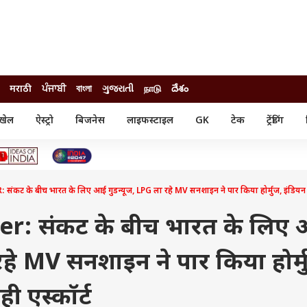
मराठी
ਪੰਜਾਬੀ
বাংলা
ગુજરાતી
நாடு
దేశం
खेल
ऐस्ट्रो
बिजनेस
लाइफस्टाइल
GK
टेक
ट्रेंडिंग
ंजन
ऑटो
खेल
ुड
कार
क्रिकेट
री सिनेमा
टेक्नोलॉजी
शिक्षा
ल सिनेमा
ट के बीच भारत के लिए आई गुडन्यूज, LPG ला रहे MV सनशाइन ने पार किया होर्मुज, इंडियन आर
मोबाइल
रिजल्ट
्रिटीज
चैटजीपीटी
नौकरी
ी
er: संकट के बीच भारत के लिए
गैजेट
वेब स्टोरीज
रहे MV सनशाइन ने पार किया होर्म
यूटिलिटी न्यूज़
कल्चर
फैक्ट चेक
ी एस्कॉर्ट