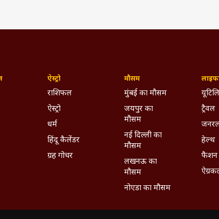
ज़
ऐस्ट्रो
मौसम
लाइफस
राशिफल
मुंबई का मौसम
यूटिलि
ऐस्ट्रो
जयपुर का
ट्रैवल
मौसम
धर्म
जनरल
नई दिल्ली का
हिंदू कैलेंडर
हेल्थ
मौसम
ग्रह गोचर
फैशन
लखनऊ का
ऐग्रक
मौसम
नोएडा का मौसम