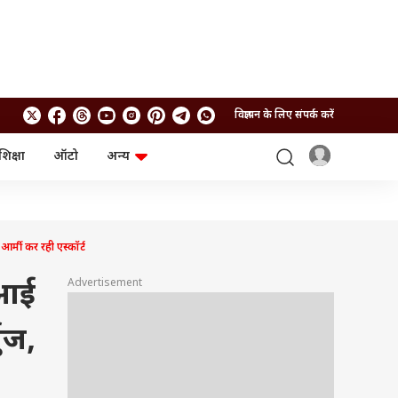
विज्ञापन के लिए संपर्क करें
शिक्षा
ऑटो
अन्य
बिजनेस
लाइफस्टाइल
पर्सनल फाइनेंस
स्वास्थ्य
स्टॉक मार्केट
ट्रैवल
म्यूचुअल फंड्स
फूड
्मी कर रही एस्कॉर्ट
क्रिप्टो
फैशन
आईपीओ
Health and Fitness
Advertisement
 आई
फोटो गैलरी
जनरल नॉलेज
ुज,
वीडियो