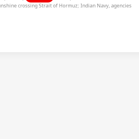
shine crossing Strait of Hormuz; Indian Navy, agencies
co/KaEKRHZDTm
#StraitofHormuz
#MVSunshine
#IndianNavy
 कार्नर
34qgybjuWJ
ay 13, 2026
 आर्टिकल्स
टॉप रील्स
उत्तर प्रदेश और उत्तराखंड
क्रिकेट
बॉली
र्त और खत्म हो जाएगा
मायावती का मोहन भागवत
वाइफ ने वर्ल्ड चैंपियन
‘टॉक
? पेजेश्कियन ने ट्रंप के
को जवाब, कहा- आरक्षण में
क्रिकेटर पर लगाए धोखेबाजी
पर ट
ऐसा क्या कहा?
ा
छेड़छाड़...
इंडिया
के गंभीर आरोप, कहा-
टेक्नोलॉजी
आडवा
रिले
कप्तानी छीनी जाए
दिय