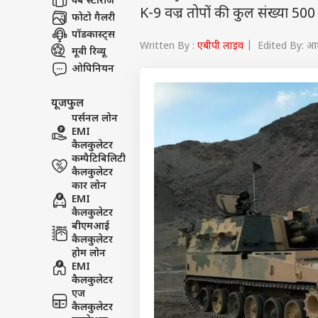
वेब स्टोरीज
K-9 वज्र तोपों की कुल संख्या 500
फोटो गैलरी
पॉडकास्ट्स
Written By :
एबीपी लाइव
| Edited By: आश
मूवी रिव्यू
ओपिनियन
यूजफुल
पर्सनल लोन
EMI
कैलकुलेटर
कम्पैटिबिलिटी
कैलकुलेटर
कार लोन
EMI
कैलकुलेटर
बीएमआई
कैलकुलेटर
होम लोन
EMI
कैलकुलेटर
एज
कैलकुलेटर