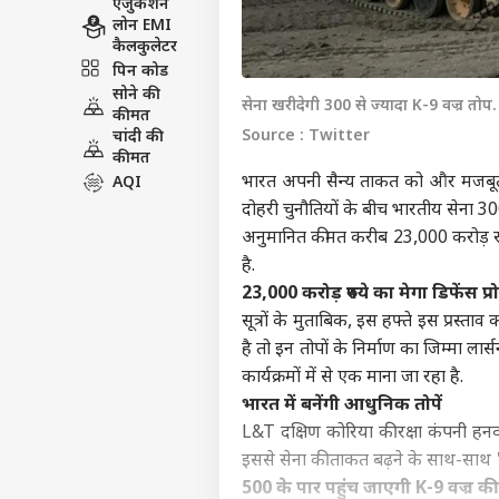
एजुकेशन
लोन EMI
कैलकुलेटर
पिन कोड
सोने की
सेना खरीदेगी 300 से ज्यादा K-9 वज्र तोप.
कीमत
Source : Twitter
चांदी की
कीमत
भारत अपनी सैन्य ताकत को और मजबूत क
AQI
दोहरी चुनौतियों के बीच भारतीय सेना 300 स
अनुमानित कीमत करीब 23,000 करोड़ रुपय
है.
23,000 करोड़ रुपये का मेगा डिफेंस प्र
सूत्रों के मुताबिक, इस हफ्ते इस प्रस्ता
है तो इन तोपों के निर्माण का जिम्मा ला
कार्यक्रमों में से एक माना जा रहा है.
भारत में बनेंगी आधुनिक तोपें
L&T दक्षिण कोरिया की रक्षा कंपनी हनव्
इससे सेना की ताकत बढ़ने के साथ-साथ 'म
500 के पार पहुंच जाएगी K-9 वज्र की