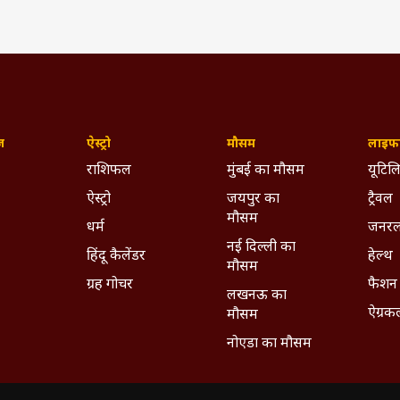
ज़
ऐस्ट्रो
मौसम
लाइफस
राशिफल
मुंबई का मौसम
यूटिलि
ऐस्ट्रो
जयपुर का
ट्रैवल
मौसम
धर्म
जनरल
नई दिल्ली का
हिंदू कैलेंडर
हेल्थ
मौसम
ग्रह गोचर
फैशन
लखनऊ का
ऐग्रक
मौसम
नोएडा का मौसम