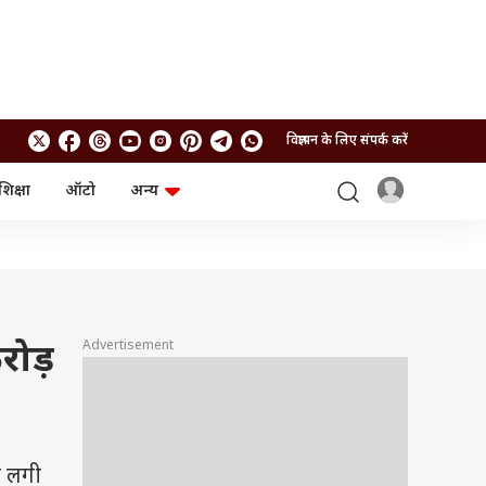
विज्ञापन के लिए संपर्क करें
शिक्षा
ऑटो
अन्य
बिजनेस
लाइफस्टाइल
पर्सनल फाइनेंस
स्वास्थ्य
स्टॉक मार्केट
ट्रैवल
म्यूचुअल फंड्स
फूड
क्रिप्टो
फैशन
आईपीओ
Health and Fitness
Advertisement
रोड़
फोटो गैलरी
जनरल नॉलेज
वीडियो
र लगी