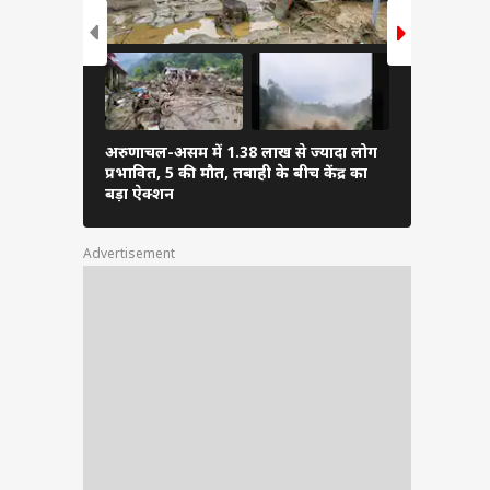
अरुणाचल-असम में 1.38 लाख से ज्यादा लोग
PM मोदी ने अ
प्रभावित, 5 की मौत, तबाही के बीच केंद्र का
फुटबॉल, शेयर
बड़ा ऐक्शन
Advertisement