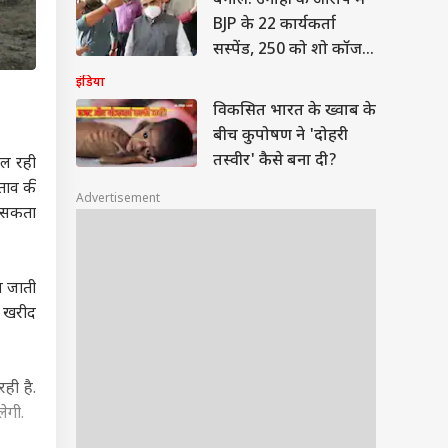
बंगाल: उगाही के आरोप में
BJP के 22 कार्यकर्ता
सस्पेंड, 250 को शो कॉज
नोटिस
इंडिया
विकसित भारत के ख्वाब के
बीच कुपोषण ने 'दोहरी
तस्वीर' कैसे बना दी?
िल रही
्ताव की
Advertisement
ा सकता
िल जाती
ना खरीद
ही है.
ेगी.