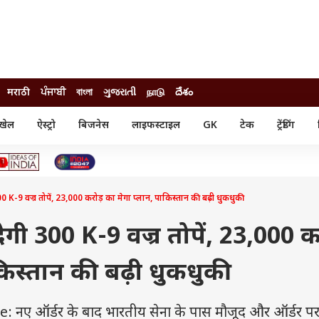
मराठी
ਪੰਜਾਬੀ
বাংলা
ગુજરાતી
நாடு
దేశం
खेल
ऐस्ट्रो
बिजनेस
लाइफस्टाइल
GK
टेक
ट्रेंडिंग
ंजन
ऑटो
खेल
ुड
कार
क्रिकेट
री सिनेमा
टेक्नोलॉजी
शिक्षा
ल सिनेमा
0 K-9 वज्र तोपें, 23,000 करोड़ का मेगा प्लान, पाकिस्तान की बढ़ी धुकधुकी
मोबाइल
रिजल्ट
्रिटीज
चैटजीपीटी
नौकरी
ी
गी 300 K-9 वज्र तोपें, 23,000 क
गैजेट
वेब स्टोरीज
किस्तान की बढ़ी धुकधुकी
यूटिलिटी न्यूज़
कल्चर
फैक्ट चेक
नए ऑर्डर के बाद भारतीय सेना के पास मौजूद और ऑर्डर प