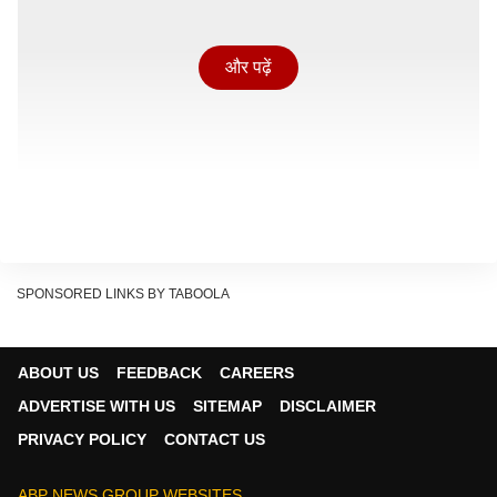
और पढ़ें
SPONSORED LINKS BY TABOOLA
ABOUT US
FEEDBACK
CAREERS
ADVERTISE WITH US
SITEMAP
DISCLAIMER
कांग्रेस अध्यक्ष ने शिक्षा मंत्री से मांगा इस्तीफा
PRIVACY POLICY
CONTACT US
Show Quick Read
ABP NEWS GROUP WEBSITES
Key points generated by AI, verified by newsroom