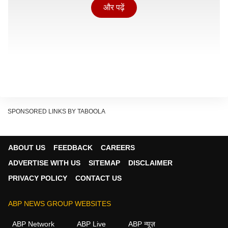
और पढ़ें
SPONSORED LINKS BY TABOOLA
ABOUT US
FEEDBACK
CAREERS
बता दें कि ये शिकायत समर कैंप के आयोजकों, मैनेजिंग डायरेक्टर
ADVERTISE WITH US
SITEMAP
DISCLAIMER
और तेलंगाना के रंगा रेड्डी जिले में कैंप की जगह कान्हा शांति वनम
PRIVACY POLICY
CONTACT US
के खिलाफ दर्ज कराई गई थी. तीनों बच्चों ने 8 से 18 साल की उम्र
के बच्चों के लिए 3 मई से 22 मई 2025 तक कान्हा शांति वनम में
ABP NEWS GROUP WEBSITES
आयोजित 25वें ऑल इंडिया रेजिडेंशियल समर कैंप में भाग लिया था.
ABP Network
ABP Live
ABP न्यूज़