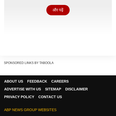
और पढ़ें
SPONSORED LINKS BY TABOOLA
ABOUT US
FEEDBACK
CAREERS
ADVERTISE WITH US
SITEMAP
DISCLAIMER
हीट एक्शन प्लान है क्या और इसकी शुरुआत क्यों हुई?
PRIVACY POLICY
CONTACT US
साल 2016 में सरकार ने दिल्ली, अहमदाबाद, इंदौर, भोपाल, जयपुर
और चेन्नई जैसे 20 शहरों के लिए एक खास योजना बनाई. इसका
ABP NEWS GROUP WEBSITES
सीधा मकसद था- लू के कहर को कम करना और यह सुनिश्चित