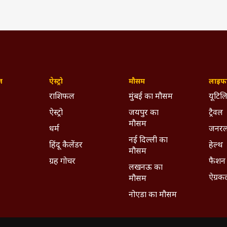
ज़
ऐस्ट्रो
मौसम
लाइफस
राशिफल
मुंबई का मौसम
यूटिलि
ऐस्ट्रो
जयपुर का
ट्रैवल
मौसम
धर्म
जनरल
नई दिल्ली का
हिंदू कैलेंडर
हेल्थ
मौसम
ग्रह गोचर
फैशन
लखनऊ का
ऐग्रक
मौसम
नोएडा का मौसम