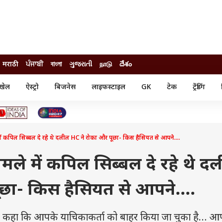
मराठी
ਪੰਜਾਬੀ
বাংলা
ગુજરાતી
நாடு
దేశం
खेल
ऐस्ट्रो
बिजनेस
लाइफस्टाइल
GK
टेक
ट्रेंडिंग
ंजन
ऑटो
खेल
ुड
कार
क्रिकेट
री सिनेमा
टेक्नोलॉजी
शिक्षा
ल सिनेमा
ं कपिल सिब्बल दे रहे थे दलील HC ने रोका और पूछा- किस हैसियत से आपने....
मोबाइल
रिजल्ट
्रिटीज
चैटजीपीटी
नौकरी
ी
ले में कपिल सिब्बल दे रहे थे द
गैजेट
वेब स्टोरीज
छा- किस हैसियत से आपने....
यूटिलिटी न्यूज़
कल्चर
फैक्ट चेक
 से कहा कि आपके याचिकाकर्ता को बाहर किया जा चुका है… आ