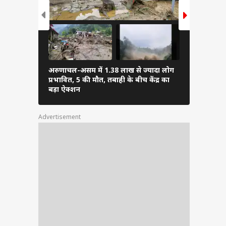
अरुणाचल-असम में 1.38 लाख से ज्यादा लोग
PM मोदी ने अ
प्रभावित, 5 की मौत, तबाही के बीच केंद्र का
फुटबॉल, शेयर
बड़ा ऐक्शन
Advertisement