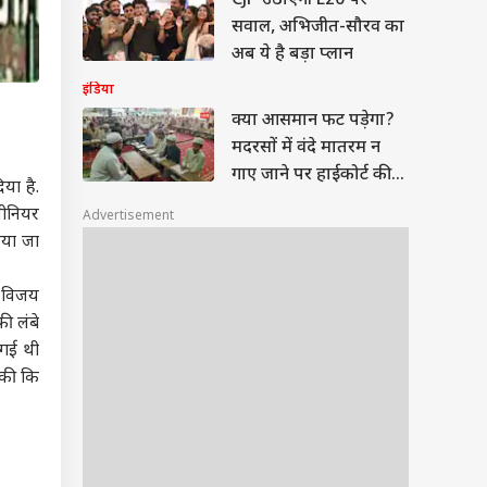
CJP उठाएगी E20 पर
सवाल, अभिजीत-सौरव का
अब ये है बड़ा प्लान
इंडिया
क्या आसमान फट पड़ेगा?
मदरसों में वंदे मातरम न
गाए जाने पर हाईकोर्ट की
या है.
टिप्पणी
सीनियर
Advertisement
िया जा
र विजय
ी लंबे
 गई थी
 की कि