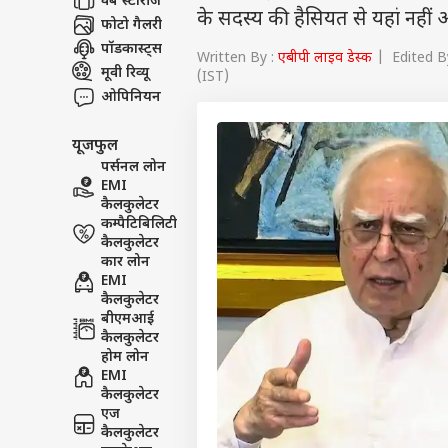
वेब स्टोरीज
के सदस्य की हैसियत से यहां नहीं 
फोटो गैलरी
पॉडकास्ट्स
Written By :
एबीपी लाइव डेस्क
| Edited By
मूवी रिव्यू
(IST)
ओपिनियन
यूजफुल
पर्सनल लोन
EMI
कैलकुलेटर
कम्पैटिबिलिटी
कैलकुलेटर
कार लोन
EMI
कैलकुलेटर
बीएमआई
कैलकुलेटर
होम लोन
EMI
कैलकुलेटर
एज
कैलकुलेटर