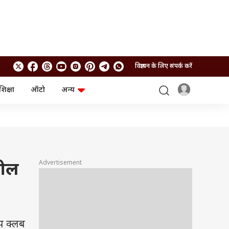
विज्ञापन के लिए संपर्क करें
शिक्षा
ऑटो
अन्य
बिजनेस
लाइफस्टाइल
पर्सनल फाइनेंस
स्वास्थ्य
स्टॉक मार्केट
ट्रैवल
म्यूचुअल फंड्स
फूड
क्रिप्टो
फैशन
आईपीओ
Health and Fitness
Advertisement
लील
फोटो गैलरी
जनरल नॉलेज
वीडियो
प क्लब