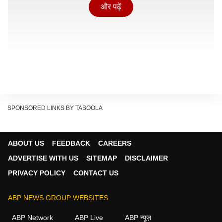
और पढ़ें
SPONSORED LINKS BY TABOOLA
ABOUT US
FEEDBACK
CAREERS
ADVERTISE WITH US
SITEMAP
DISCLAIMER
PRIVACY POLICY
CONTACT US
चिकित्सा टीमों को अलर्ट पर रखा गया है और वे अंतरराष्ट्रीय
ABP NEWS GROUP WEBSITES
यात्रियों की सावधानीपूर्वक जाँच कर रही हैं. इबोला के मामलों से जुड़े
ABP Network
ABP Live
ABP न्यूज़
देशों से आने वाले यात्रियों पर सार्वजनिक स्वास्थ्य सुरक्षा उपायों के