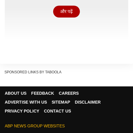
और पढ़ें
SPONSORED LINKS BY TABOOLA
मुलाकात पर मंत्री दिलीप घोष ने सोमवार (15 जून, 2026) सुबह
मीडिया के सवालों का जवाब देते हुए कहा, 'कोई भी सांसद स्पीकर से
ABOUT US
FEEDBACK
CAREERS
मिलकर अपनी बात रख सकता है. मुझे बातचीत के खास मकसद या
ADVERTISE WITH US
SITEMAP
DISCLAIMER
डिटेल के बारे में पता नहीं है, लेकिन यह सच है कि बहुत कुछ चल
PRIVACY POLICY
CONTACT US
रहा है. जब लिखित में जानकारी दी जाएगी और उसकी जांच होगी,
तब स्पीकर कोई फैसला लेंगे. अगर उन्हें अलग पार्टी के तौर पर
ABP NEWS GROUP WEBSITES
मान्यता मिलती है, तो उन्हें अलग बैठने का अधिकार होगा. हालांकि,