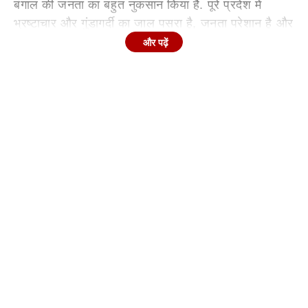
बंगाल की जनता का बहुत नुकसान किया है. पूरे प्रदेश में
भ्रष्टाचार और गुंडागर्दी का जाल पसरा है, जनता परेशान है और
सरकार सिर्फ तमाशा देख रही है. ममता बनर्जी पश्चिम बंगाल में
और पढ़ें
मोदी और भारतीय जनता पार्टी (BJP) के लिए रास्ता बना रही
हैं.
उन्होंने कहा कि BJP और TMC ने मिलकर पश्चिम बंगाल को
तबाह करने में कोई कसर नहीं छोड़ी है. मैंने यहां के एक
उम्मीदवार से बात की तो उन्होंने बताया कि यहां पर रेडीमेड
इंडस्ट्री का काम होता है, लेकिन इस इंडस्ट्री से जुड़े लोगों की
ममता बनर्जी और नरेंद्र मोदी, दोनों ने कोई मदद नहीं की,
इसलिए आप हमारी बात संसद में उठाइए. ऐसे में मैं आपसे कहना
चाहता हूं कि मेरे लिए एक सफेद टी-शर्ट बना दीजिए. मैं वही टी-
शर्ट पहनकर लोकसभा में आपकी आवाज उठाऊंगा.
यह भी पढ़ेंः
West Bengal Elections 2026: ‘कैसी भाषा बोल रहे
गृह मंत्री’, अमित शाह के बयान पर ममता बनर्जी ने कसा तंज,