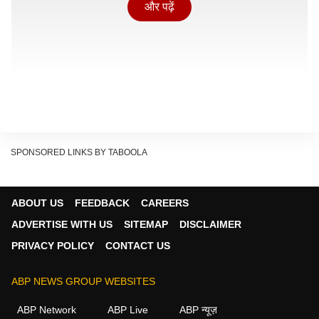
और पढ़ें
SPONSORED LINKS BY TABOOLA
ABOUT US
FEEDBACK
CAREERS
ADVERTISE WITH US
SITEMAP
DISCLAIMER
PRIVACY POLICY
CONTACT US
चुनाव आयोग और ब्यूरोक्रेसी सब इनके कंट्रोल में हैः राहुल गांधी
ABP NEWS GROUP WEBSITES
Show Quick Read
Key points generated by AI, verified by newsroom
ABP Network
ABP Live
ABP न्यूज़