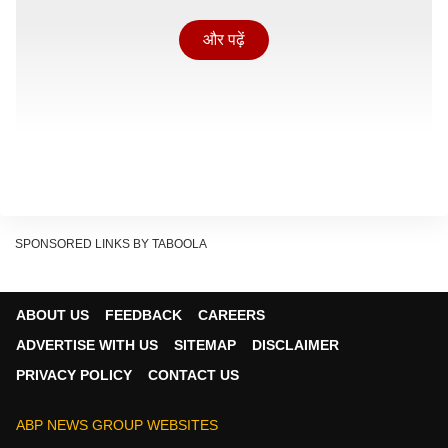
और पढ़ें
SPONSORED LINKS BY TABOOLA
ABOUT US
FEEDBACK
CAREERS
किन-किन दलों के नेता होंगे बैठक में शामिल
ADVERTISE WITH US
SITEMAP
DISCLAIMER
बैठक में देश के मुख्य विपक्षी पार्टी कांग्रेस के राष्ट्रीय अध्यक्ष
PRIVACY POLICY
CONTACT US
मल्लिकार्जुन खरगे, लोकसभा में नेता प्रतिपक्ष राहुल गांधी,
समाजवादी पार्टी के अध्यक्ष अखिलेश यादव, तृणमूल कांग्रेस (TMC)
ABP NEWS GROUP WEBSITES
प्रमुख ममता बनर्जी, राष्ट्रीय जनता दल (RJD) के नेता तेजस्वी